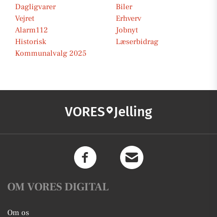
Dagligvarer
Biler
Vejret
Erhverv
Alarm112
Jobnyt
Historisk
Læserbidrag
Kommunalvalg 2025
VORES
Jelling
OM VORES DIGITAL
Om os