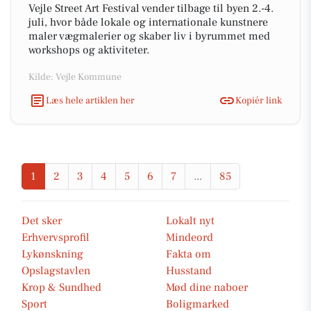
Vejle Street Art Festival vender tilbage til byen 2.-4.
juli, hvor både lokale og internationale kunstnere
maler vægmalerier og skaber liv i byrummet med
workshops og aktiviteter.
Kilde: Vejle Kommune
Læs hele artiklen her
Kopiér link
1
2
3
4
5
6
7
...
85
Det sker
Lokalt nyt
Erhvervsprofil
Mindeord
Lykønskning
Fakta om
Opslagstavlen
Husstand
Krop & Sundhed
Mød dine naboer
Sport
Boligmarked