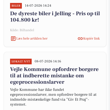
14-07-2026 14:24
BILER
De dyreste biler i Jelling - Pris op til
104.800 kr!
Kilde: Bilhandel
Læs hele artiklen her
Kopiér link
08-07-2026 14:16
LOKALT NYT
Vejle Kommune opfordrer borgere
til at indberette mistanke om
egeprocessionslarver
Vejle Kommune har ikke fundet
egeprocessionslarver, men opfordrer borgere til at
indmelde mistænkelige fund via ”Giv Et Praj”-
systemet.