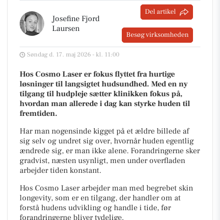
Del artikel
Josefine Fjord
Laursen
Besøg virksomheden
Søndag d. 17. maj 2026 - kl. 11:00
Hos Cosmo Laser er fokus flyttet fra hurtige
løsninger til langsigtet hudsundhed. Med en ny
tilgang til hudpleje sætter klinikken fokus på,
hvordan man allerede i dag kan styrke huden til
fremtiden.
Har man nogensinde kigget på et ældre billede af
sig selv og undret sig over, hvornår huden egentlig
ændrede sig, er man ikke alene. Forandringerne sker
gradvist, næsten usynligt, men under overfladen
arbejder tiden konstant.
Hos Cosmo Laser arbejder man med begrebet skin
longevity, som er en tilgang, der handler om at
forstå hudens udvikling og handle i tide, før
forandringerne bliver tydelige.