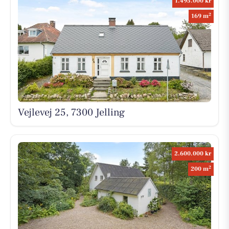
1.495.000 kr
2
169 m
Vejlevej 25, 7300 Jelling
2.600.000 kr
2
200 m