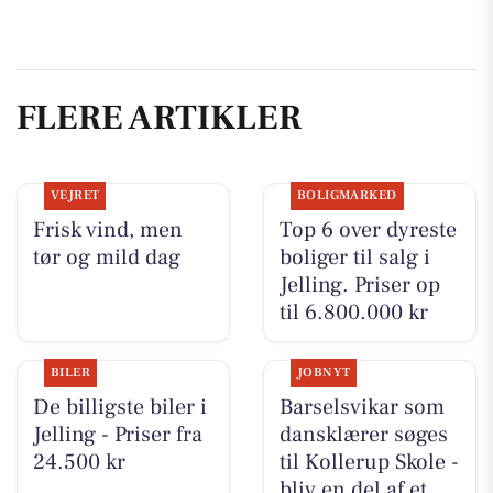
FLERE ARTIKLER
VEJRET
BOLIGMARKED
Frisk vind, men
Top 6 over dyreste
tør og mild dag
boliger til salg i
Jelling. Priser op
til 6.800.000 kr
BILER
JOBNYT
De billigste biler i
Barselsvikar som
Jelling - Priser fra
dansklærer søges
24.500 kr
til Kollerup Skole -
bliv en del af et