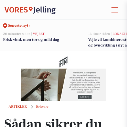
VORES
Jelling
Seneste nyt ›
20 minutter siden |
VEJRET
13 timer siden |
LOKALT 
Frisk vind, men tør og mild dag
Vejle vil kombinere s
og byudvikling i nyt 
fjorden
Sådan sikrer du din huds sundhed de næste 20 år med skin longevit
ARTIKLER
Erhverv
Sådan sikrer du