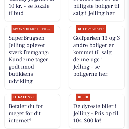
10 kr. - se lokale
billigste boliger til
tilbud
salg i Jelling her
SPONSORERET
ERHVERV
BOLIGMARKED
SuperBrugsen
Golfparken 13 og 3
Jelling oplever
andre boliger er
stærk fremgang:
kommet til salg
Kunderne tager
denne uge i
godt imod
Jelling - se
butikkens
boligerne her.
udvikling
LOKALT NYT
BILER
Betaler du for
De dyreste biler i
meget for dit
Jelling - Pris op til
internet?
104.800 kr!