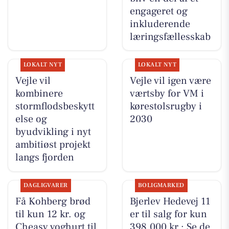
engageret og
inkluderende
læringsfællesskab
LOKALT NYT
LOKALT NYT
Vejle vil
Vejle vil igen være
kombinere
værtsby for VM i
stormflodsbeskytt
kørestolsrugby i
else og
2030
byudvikling i nyt
ambitiøst projekt
langs fjorden
DAGLIGVARER
BOLIGMARKED
Få Kohberg brød
Bjerlev Hedevej 11
til kun 12 kr. og
er til salg for kun
Cheasy yoghurt til
398.000 kr.: Se de