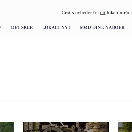
Gratis nyheder fra
dit
lokalområde
V
DET SKER
LOKALT NYT
MØD DINE NABOER