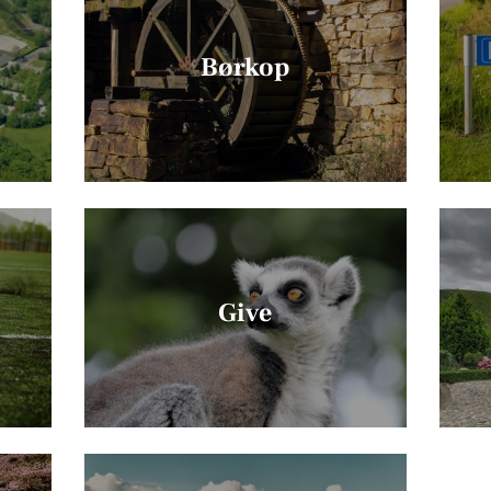
Børkop
Give