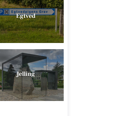
Egtved
Jelling