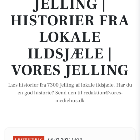
JELLING |
HISTORIER FRA
LOKALE
ILDSJÆLE |
VORES JELLING
Læs historier fra 7300 Jelling af lokale ildsjæle. Har du
en god historie? Send den til redaktion@vores-
mediehus.dk
08-02-2024 14:30
LÆSERBIDRAG