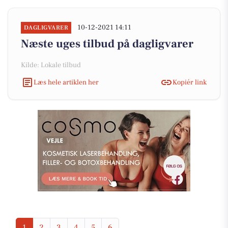
10-12-2021 14:11
DAGLIGVARER
Næste uges tilbud på dagligvarer
Kilde: Lokale tilbud
Læs hele artiklen her
Kopiér link
1
2
3
4
5
6