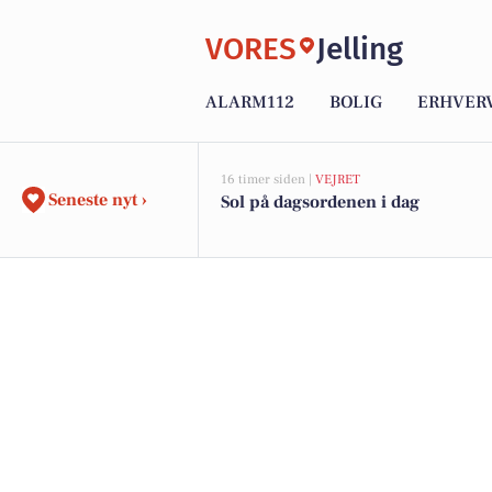
VORES
Jelling
ALARM112
BOLIG
ERHVER
16 timer siden |
VEJRET
Seneste nyt ›
Sol på dagsordenen i dag