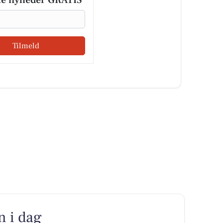
le nyheder GRATIS
Tilmeld
n i dag