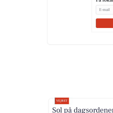
Få loka
Email
VEJRET
Sol på dagsordene