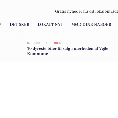
Gratis nyheder fra
dit
lokalområde
V
DET SKER
LOKALT NYT
MØD DINE NABOER
07-08-2026 14:16 |
BILER
10 dyreste biler til salg i nærheden af Vejle
Kommune