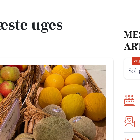
æste uges
ME
AR
VE
Sol 