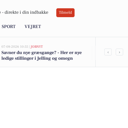
 -
direkte i din indbakke
Tilmeld
SPORT
VEJRET
07-08-2026 10:55 |
JOBNYT
06-08-2026 08:41
‹
›
Savner du nye græsgange? - Her er nye
Grøn special
ledige stillinger i Jelling og omegn
team med fo
landskabsple