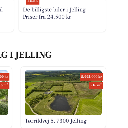
BILER
il
De billigste biler i Jelling -
Priser fra 24.500 kr
G I JELLING
00 kr
5.995.000 kr
2
2
36 m
216 m
Tørrildvej 5, 7300 Jelling