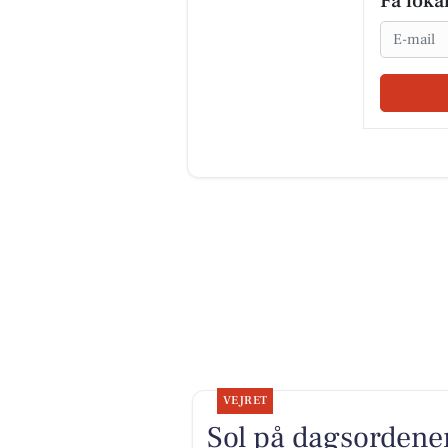
Få loka
Email
VEJRET
Sol på dagsordene