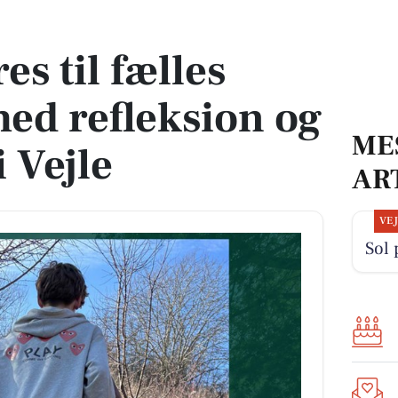
 refleksion og naturkunst i Vejle
es til fælles
ed refleksion og
ME
 Vejle
AR
VE
Sol 