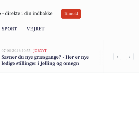
 -
direkte i din indbakke
Tilmeld
SPORT
VEJRET
07-08-2026 10:55 |
JOBNYT
06-08-2026 08:41
‹
›
Savner du nye græsgange? - Her er nye
Grøn special
ledige stillinger i Jelling og omegn
team med fo
landskabsple