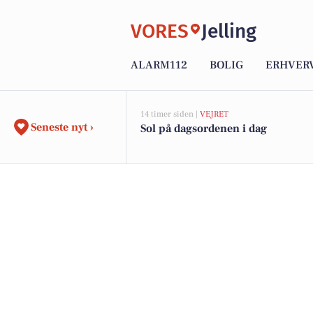
VORES
Jelling
ALARM112
BOLIG
ERHVER
14 timer siden |
VEJRET
Seneste nyt ›
Sol på dagsordenen i dag