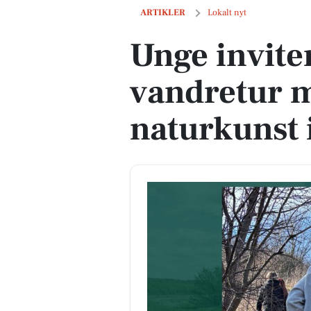
Unge inviteres til fælles vandretur med
ARTIKLER
Lokalt nyt
Unge inviter
vandretur m
naturkunst i