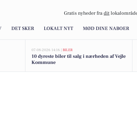
Gratis nyheder fra
dit
lokalområde
V
DET SKER
LOKALT NYT
MØD DINE NABOER
07-08-2026 14:16 |
BILER
10 dyreste biler til salg i nærheden af Vejle
Kommune