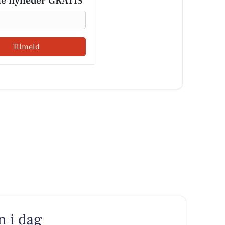
le nyheder GRATIS
Tilmeld
n i dag