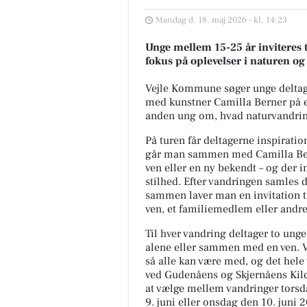
Mandag d. 18. maj 2026 - kl. 14:23
Unge mellem 15-25 år inviteres 
fokus på oplevelser i naturen og 
Vejle Kommune søger unge deltager
med kunstner Camilla Berner på e
anden ung om, hvad naturvandrin
På turen får deltagerne inspiratio
går man sammen med Camilla Ber
ven eller en ny bekendt – og der 
stilhed. Efter vandringen samles d
sammen laver man en invitation ti
ven, et familiemedlem eller andre
Til hver vandring deltager to un
alene eller sammen med en ven. Va
så alle kan være med, og det hele 
ved Gudenåens og Skjernåens Kild
at vælge mellem vandringer torsda
9. juni eller onsdag den 10. juni 