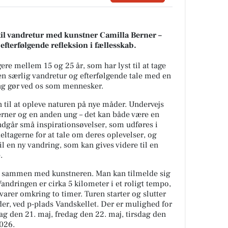
til vandretur med kunstner Camilla Berner –
efterfølgende refleksion i fællesskab.
e mellem 15 og 25 år, som har lyst til at tage
n særlig vandretur og efterfølgende tale med en
g gør ved os som mennesker.
n til at opleve naturen på nye måder. Undervejs
ner og en anden ung – det kan både være en
indgår små inspirationsøvelser, som udføres i
eltagerne for at tale om deres oplevelser, og
l en ny vandring, som kan gives videre til en
.
ge sammen med kunstneren. Man kan tilmelde sig
ndringen er cirka 5 kilometer i et roligt tempo,
varer omkring to timer. Turen starter og slutter
er, ved p-plads Vandskellet. Der er mulighed for
g den 21. maj, fredag den 22. maj, tirsdag den
2026.