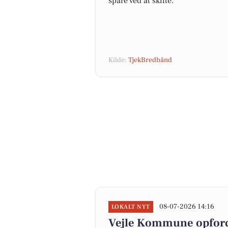
spare ved at skifte.
Kilde:
TjekBredbånd
08-07-2026 14:16
LOKALT NYT
Vejle Kommune opfordr