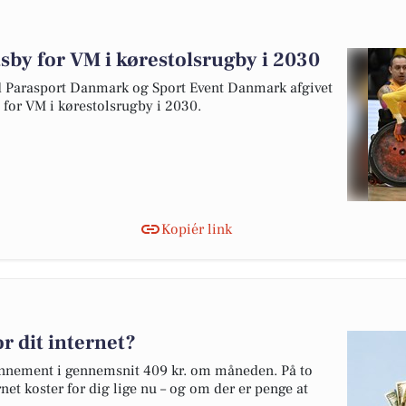
tsby for VM i kørestolsrugby i 2030
arasport Danmark og Sport Event Danmark afgivet
y for VM i kørestolsrugby i 2030.
Kopiér link
r dit internet?
abonnement i gennemsnit 409 kr. om måneden. På to
net koster for dig lige nu – og om der er penge at