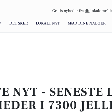
Gratis nyheder fra
dit
lokalområde
V
DET SKER
LOKALT NYT
MØD DINE NABOER
E NYT - SENESTE
EDER I 7300 JELL