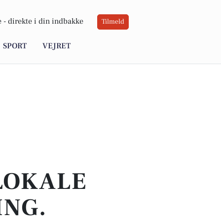
 -
direkte i din indbakke
Tilmeld
SPORT
VEJRET
 LOKALE
ING.