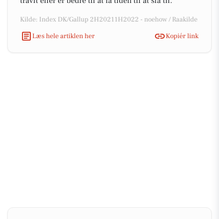
travlt eller er bedre til at få tiden til at slå til.
Kilde: Index DK/Gallup 2H20211H2022 - noehow / Raakilde
Læs hele artiklen her
Kopiér link