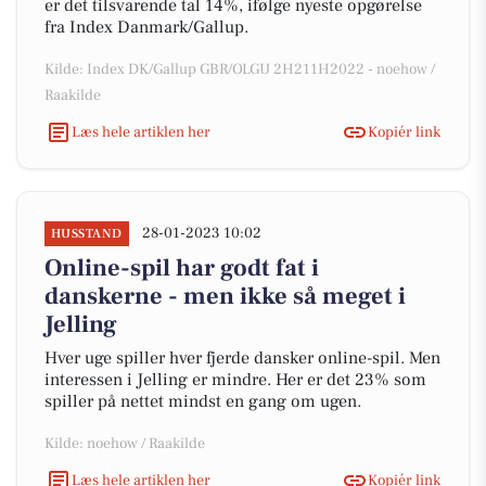
er det tilsvarende tal 14%, ifølge nyeste opgørelse
fra Index Danmark/Gallup.
Kilde: Index DK/Gallup GBR/OLGU 2H211H2022 - noehow /
Raakilde
Læs hele artiklen her
Kopiér link
28-01-2023 10:02
HUSSTAND
Online-spil har godt fat i
danskerne - men ikke så meget i
Jelling
Hver uge spiller hver fjerde dansker online-spil. Men
interessen i Jelling er mindre. Her er det 23% som
spiller på nettet mindst en gang om ugen.
Kilde: noehow / Raakilde
Læs hele artiklen her
Kopiér link