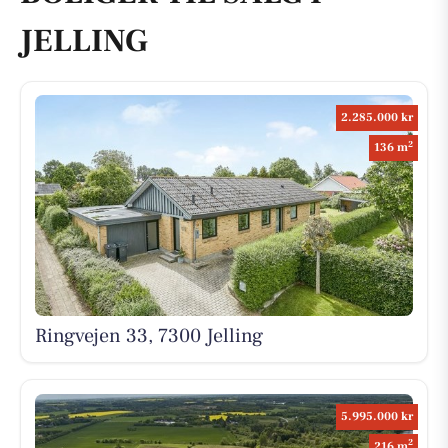
JELLING
2.285.000 kr
2
136 m
Ringvejen 33, 7300 Jelling
5.995.000 kr
2
216 m