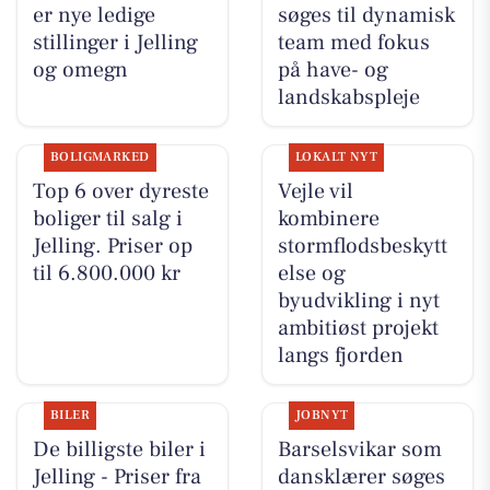
er nye ledige
søges til dynamisk
stillinger i Jelling
team med fokus
og omegn
på have- og
landskabspleje
BOLIGMARKED
LOKALT NYT
Top 6 over dyreste
Vejle vil
boliger til salg i
kombinere
Jelling. Priser op
stormflodsbeskytt
til 6.800.000 kr
else og
byudvikling i nyt
ambitiøst projekt
langs fjorden
BILER
JOBNYT
De billigste biler i
Barselsvikar som
Jelling - Priser fra
dansklærer søges