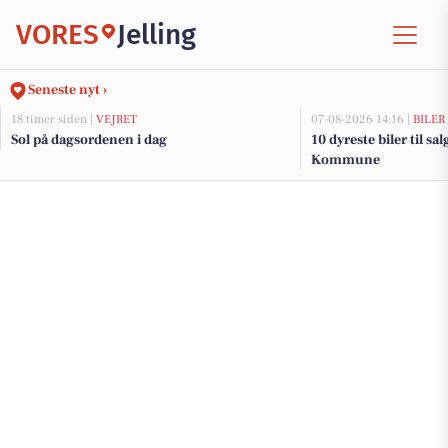
VORES
Jelling
Seneste nyt ›
18 timer siden |
VEJRET
07-08-2026 14:16 |
BILER
Sol på dagsordenen i dag
10 dyreste biler til sa
Kommune