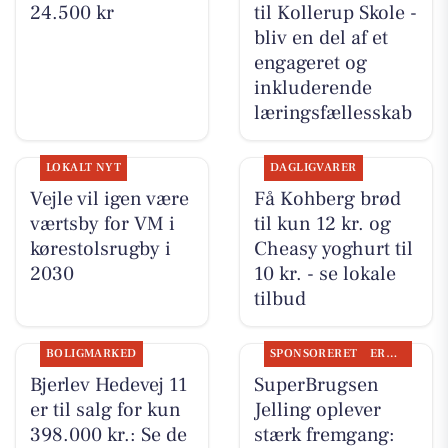
24.500 kr
til Kollerup Skole -
bliv en del af et
engageret og
inkluderende
læringsfællesskab
LOKALT NYT
DAGLIGVARER
Vejle vil igen være
Få Kohberg brød
værtsby for VM i
til kun 12 kr. og
kørestolsrugby i
Cheasy yoghurt til
2030
10 kr. - se lokale
tilbud
BOLIGMARKED
SPONSORERET
ERHVERV
Bjerlev Hedevej 11
SuperBrugsen
er til salg for kun
Jelling oplever
398.000 kr.: Se de
stærk fremgang: