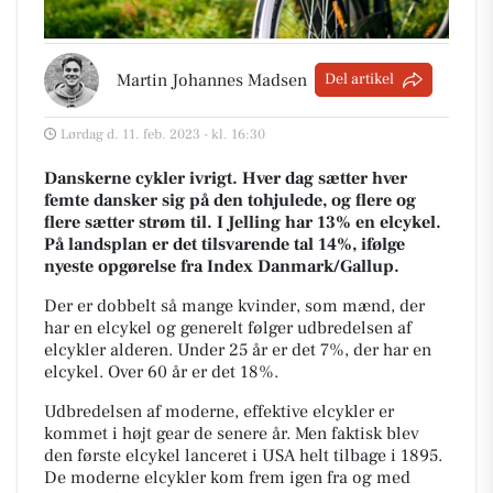
Martin Johannes Madsen
Del artikel
Lørdag d. 11. feb. 2023 - kl. 16:30
Danskerne cykler ivrigt. Hver dag sætter hver
femte dansker sig på den tohjulede, og flere og
flere sætter strøm til. I Jelling har 13% en elcykel.
På landsplan er det tilsvarende tal 14%, ifølge
nyeste opgørelse fra Index Danmark/Gallup.
Der er dobbelt så mange kvinder, som mænd, der
har en elcykel og generelt følger udbredelsen af
elcykler alderen. Under 25 år er det 7%, der har en
elcykel. Over 60 år er det 18%.
Udbredelsen af moderne, effektive elcykler er
kommet i højt gear de senere år. Men faktisk blev
den første elcykel lanceret i USA helt tilbage i 1895.
De moderne elcykler kom frem igen fra og med