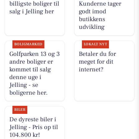
billigste boliger til
Kunderne tager
salg i Jelling her
godt imod
butikkens
udvikling
BOLIGMARKED
LOKALT NYT
Golfparken 13 og 3
Betaler du for
andre boliger er
meget for dit
kommet til salg
internet?
denne uge i
Jelling - se
boligerne her.
BILER
De dyreste biler i
Jelling - Pris op til
104.800 kr!