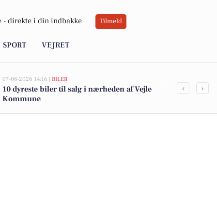
 -
direkte i din indbakke
Tilmeld
SPORT
VEJRET
07-08-2026 14:16 |
BILER
07-08-2026 10:55
‹
›
10 dyreste biler til salg i nærheden af Vejle
Savner du ny
Kommune
ledige stilli