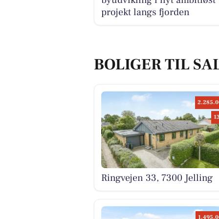
projekt langs fjorden
BOLIGER TIL SAL
2.285.0
1
Ringvejen 33, 7300 Jelling
1.495.0