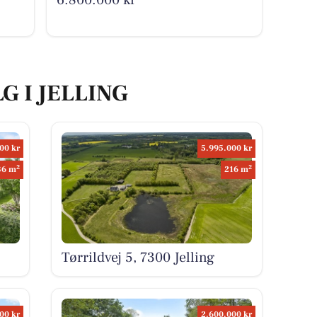
G I JELLING
00 kr
5.995.000 kr
2
2
36 m
216 m
Tørrildvej 5, 7300 Jelling
00 kr
2.600.000 kr