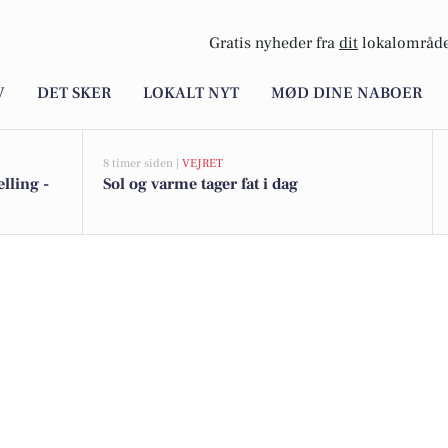
Gratis nyheder fra
dit
lokalområde
V
DET SKER
LOKALT NYT
MØD DINE NABOER
8 timer siden |
VEJRET
lling -
Sol og varme tager fat i dag