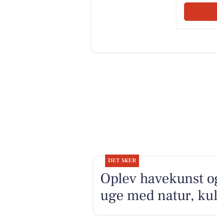
DET SKER
Oplev havekunst og
uge med natur, kul