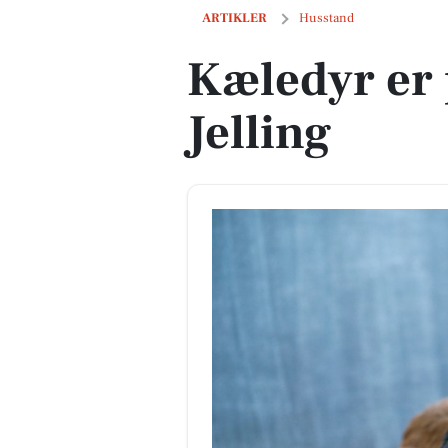
Kæledyr er populære i Jelling
ARTIKLER
Husstand
Kæledyr er 
Jelling