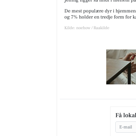
Jelling ligger så midt i mellem p
De mest populære dyr i hjemmen
og 7% holder en tredje form for 
Kilde: noehow / Raakilde
Få loka
Email