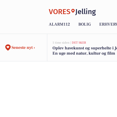
VORES
Jelling
ALARM112
BOLIG
ERHVER
1 time siden |
DET SKER
Seneste nyt ›
Oplev havekunst og superhelte i Je
En uge med natur, kultur og film