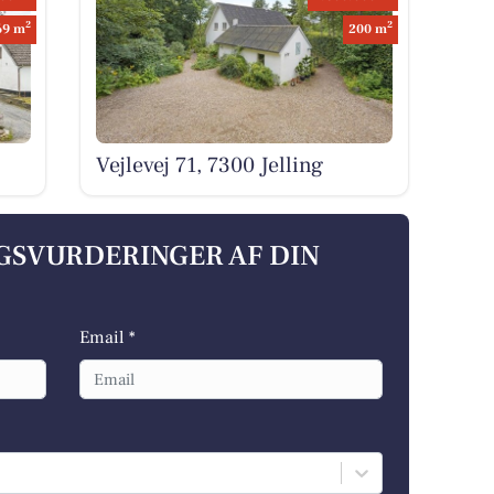
2
2
69 m
200 m
Vejlevej 71, 7300 Jelling
LGSVURDERINGER AF DIN
Email *