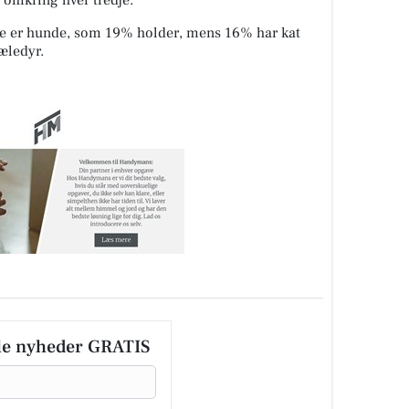
å omkring hver tredje.
e er hunde, som 19% holder, mens 16% har kat
kæledyr.
le nyheder GRATIS