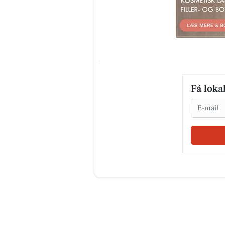
Få loka
Email