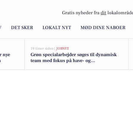
Gratis nyheder fra
dit
lokalområde
V
DET SKER
LOKALT NYT
MØD DINE NABOER
19 timer siden |
JOBNYT
r nye
Grøn specialarbejder søges til dynamisk
n
team med fokus på have- og
landskabspleje