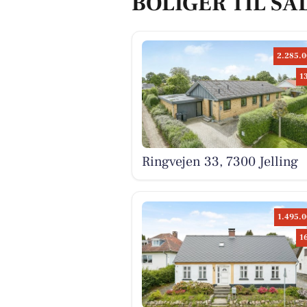
BOLIGER TIL SAL
2.285.0
1
Ringvejen 33, 7300 Jelling
1.495.0
1