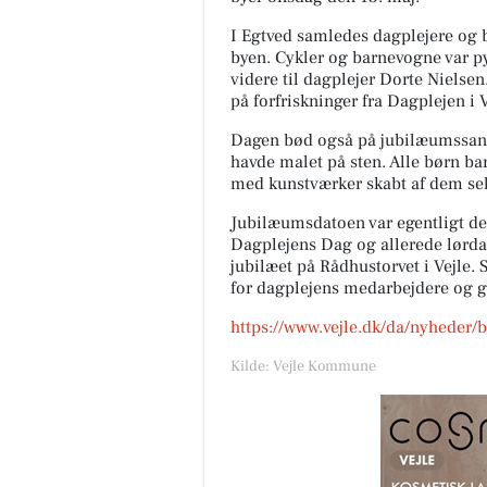
I Egtved samledes dagplejere og 
byen. Cykler og barnevogne var py
videre til dagplejer Dorte Nielsen
på forfriskninger fra Dagplejen i 
Dagen bød også på jubilæumssang,
havde malet på sten. Alle børn ba
med kunstværker skabt af dem sel
Jubilæumsdatoen var egentligt den
Dagplejens Dag og allerede lørda
jubilæet på Rådhustorvet i Vejle. 
for dagplejens medarbejdere og g
https://www.vejle.dk/da/nyheder/
Kilde: Vejle Kommune