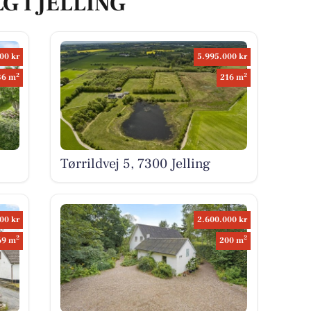
G I JELLING
00 kr
5.995.000 kr
2
2
36 m
216 m
Tørrildvej 5, 7300 Jelling
00 kr
2.600.000 kr
2
2
69 m
200 m