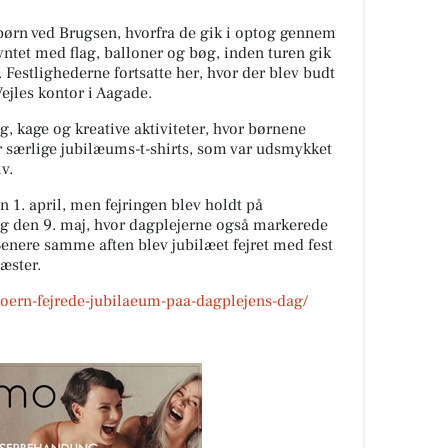
børn ved Brugsen, hvorfra de gik i optog gennem
ntet med flag, balloner og bøg, inden turen gik
. Festlighederne fortsatte her, hvor der blev budt
Vejles kontor i Aagade.
 kage og kreative aktiviteter, hvor børnene
r særlige jubilæums-t-shirts, som var udsmykket
v.
 1. april, men fejringen blev holdt på
g den 9. maj, hvor dagplejerne også markerede
Senere samme aften blev jubilæet fejret med fest
æster.
boern-fejrede-jubilaeum-paa-dagplejens-dag/