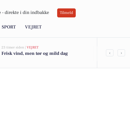
 -
direkte i din indbakke
Tilmeld
SPORT
VEJRET
23 timer siden |
VEJRET
05-08-2026 16:16
‹
›
Frisk vind, men tør og mild dag
Vejle vil ko
og byudvikli
langs fjorde