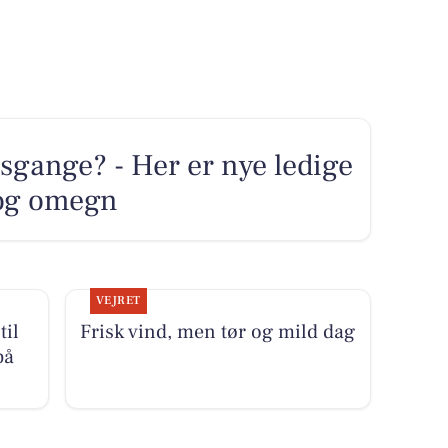
sgange? - Her er nye ledige
g og omegn
VEJRET
til
Frisk vind, men tør og mild dag
på