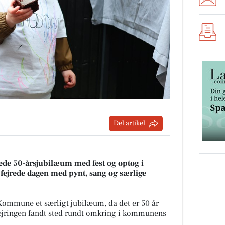
Del artikel
ede 50-årsjubilæum med fest og optog i
 fejrede dagen med pynt, sang og særlige
 Kommune et særligt jubilæum, da det er 50 år
 Fejringen fandt sted rundt omkring i kommunens