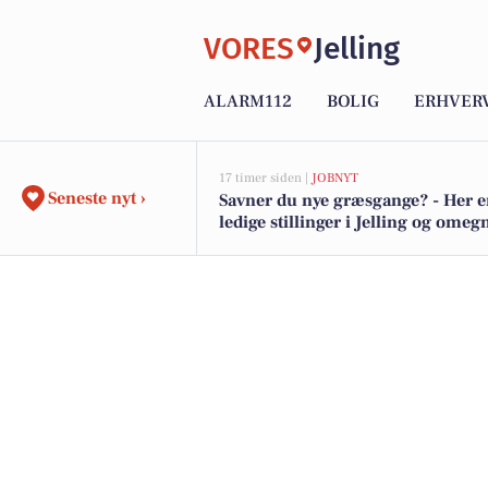
VORES
Jelling
ALARM112
BOLIG
ERHVER
17 timer siden |
JOBNYT
Seneste nyt ›
Savner du nye græsgange? - Her e
ledige stillinger i Jelling og omeg