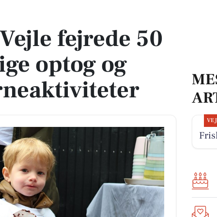
tlige optog og kreative børneaktiviteter
Vejle fejrede 50
lige optog og
ME
rneaktiviteter
AR
VE
Fris