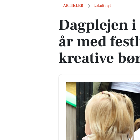
Dagplejen i Vejle fejrede 50 år med fes
ARTIKLER
Lokalt nyt
Dagplejen i 
år med fest
kreative bø