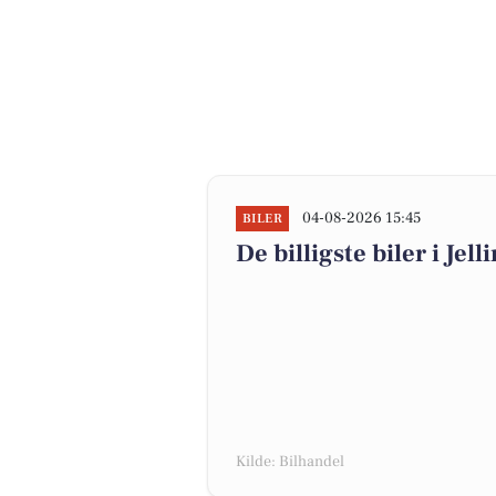
04-08-2026 15:45
BILER
De billigste biler i Jell
Kilde: Bilhandel