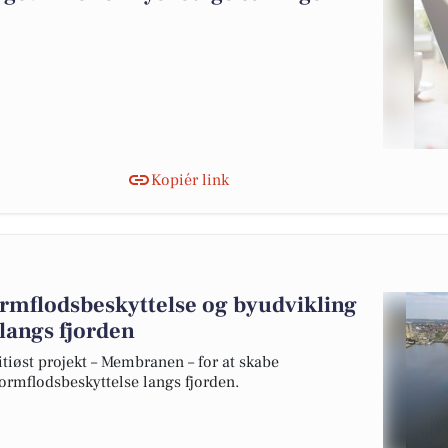
Kopiér link
ormflodsbeskyttelse og byudvikling
 langs fjorden
øst projekt – Membranen – for at skabe
tormflodsbeskyttelse langs fjorden.