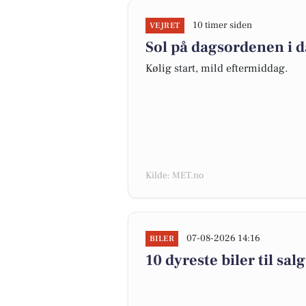
10 timer siden
VEJRET
Sol på dagsordenen i 
Kølig start, mild eftermiddag.
Kilde: MET.no
07-08-2026 14:16
BILER
10 dyreste biler til s