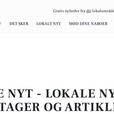
Gratis nyheder fra
dit
lokalområde
V
DET SKER
LOKALT NYT
MØD DINE NABOER
E NYT - LOKALE N
TAGER OG ARTIKL