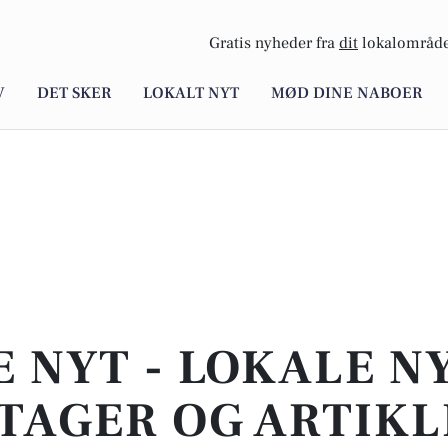
Gratis nyheder fra
dit
lokalområde
V
DET SKER
LOKALT NYT
MØD DINE NABOER
E NYT - LOKALE N
TAGER OG ARTIKL