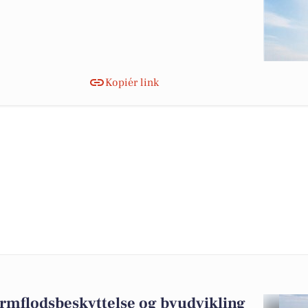
Kopiér link
ormflodsbeskyttelse og byudvikling