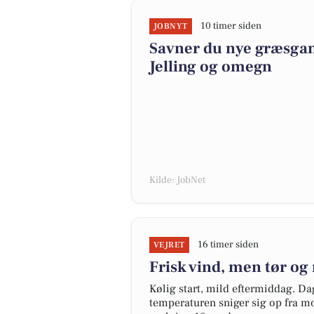
10 timer siden
JOBNYT
Savner du nye græsgange
Jelling og omegn
Kilde: JobNet
16 timer siden
VEJRET
Frisk vind, men tør og
Kølig start, mild eftermiddag. Dag
temperaturen sniger sig op fra mo