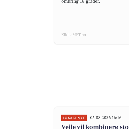
omkring 18 grader.
Kilde: MET.no
05-08-2026 16:16
LOKALT NYT
Vejle vil kombinere st