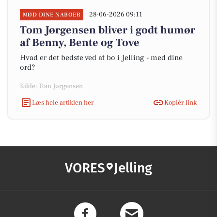
28-06-2026 09:11
MØD DINE NABOER
Tom Jørgensen bliver i godt humør
af Benny, Bente og Tove
Hvad er det bedste ved at bo i Jelling - med dine
ord?
Kilde: Tom Jørgensen
Læs hele artiklen her
Kopiér link
VORES
Jelling