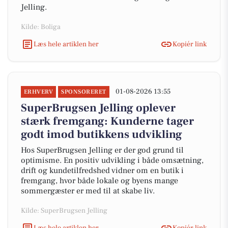
Jelling.
Kilde: Boliga
Læs hele artiklen her
Kopiér link
01-08-2026 13:55
ERHVERV
SPONSORERET
SuperBrugsen Jelling oplever
stærk fremgang: Kunderne tager
godt imod butikkens udvikling
Hos SuperBrugsen Jelling er der god grund til
optimisme. En positiv udvikling i både omsætning,
drift og kundetilfredshed vidner om en butik i
fremgang, hvor både lokale og byens mange
sommergæster er med til at skabe liv.
Kilde: SuperBrugsen Jelling
Læs hele artiklen her
Kopiér link