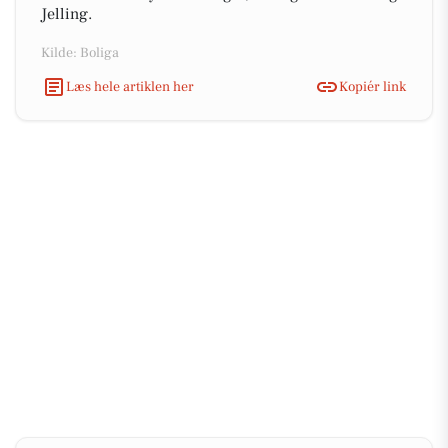
Jelling.
Kilde: Boliga
Læs hele artiklen her
Kopiér link