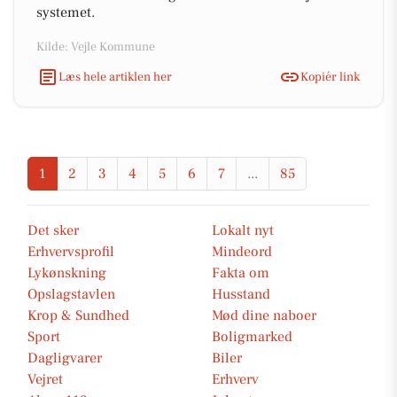
systemet.
Kilde: Vejle Kommune
Læs hele artiklen her
Kopiér link
1
2
3
4
5
6
7
...
85
Det sker
Lokalt nyt
Erhvervsprofil
Mindeord
Lykønskning
Fakta om
Opslagstavlen
Husstand
Krop & Sundhed
Mød dine naboer
Sport
Boligmarked
Dagligvarer
Biler
Vejret
Erhverv