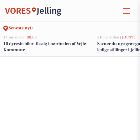
VORES
Jelling
Seneste nyt ›
1 time siden |
BILER
5 timer siden |
JOBNYT
10 dyreste biler til salg i nærheden af Vejle
Savner du nye græsga
Kommune
ledige stillinger i Je