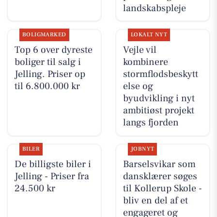
landskabspleje
BOLIGMARKED
LOKALT NYT
Top 6 over dyreste
Vejle vil
boliger til salg i
kombinere
Jelling. Priser op
stormflodsbeskytt
til 6.800.000 kr
else og
byudvikling i nyt
ambitiøst projekt
langs fjorden
BILER
JOBNYT
De billigste biler i
Barselsvikar som
Jelling - Priser fra
dansklærer søges
24.500 kr
til Kollerup Skole -
bliv en del af et
engageret og