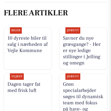
FLERE ARTIKLER
BILER
JOBNYT
10 dyreste biler til
Savner du nye
salg i nærheden af
græsgange? - Her
Vejle Kommune
er nye ledige
stillinger i Jelling
og omegn
VEJRET
JOBNYT
Dagen tager fat
Grøn
med frisk luft
specialarbejder
søges til dynamisk
team med fokus
på have- og