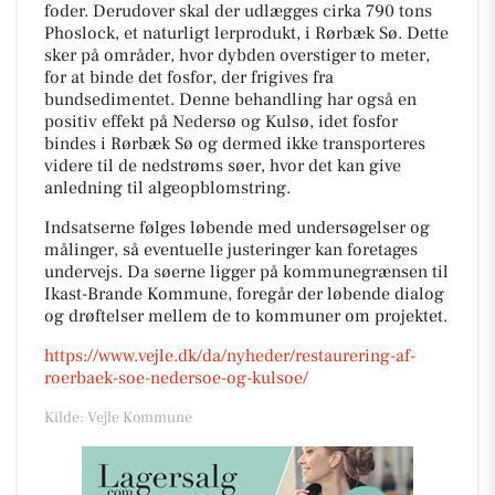
foder. Derudover skal der udlægges cirka 790 tons
Phoslock, et naturligt lerprodukt, i Rørbæk Sø. Dette
sker på områder, hvor dybden overstiger to meter,
for at binde det fosfor, der frigives fra
bundsedimentet. Denne behandling har også en
positiv effekt på Nedersø og Kulsø, idet fosfor
bindes i Rørbæk Sø og dermed ikke transporteres
videre til de nedstrøms søer, hvor det kan give
anledning til algeopblomstring.
Indsatserne følges løbende med undersøgelser og
målinger, så eventuelle justeringer kan foretages
undervejs. Da søerne ligger på kommunegrænsen til
Ikast-Brande Kommune, foregår der løbende dialog
og drøftelser mellem de to kommuner om projektet.
https://www.vejle.dk/da/nyheder/restaurering-af-
roerbaek-soe-nedersoe-og-kulsoe/
Kilde: Vejle Kommune