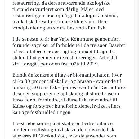
restaurering, da deres nuværende økologiske
tilstand er vurderet som dårlig. Målet med
restaureringen er at opnå god økologisk tilstand,
hvilket skal resultere i mere klart vand, flere
vandplanter og en større bestand af rovfisk.
I de seneste to år har Vejle Kommune gennemført
forundersøgelser af forholdene i de tre søer. Baseret
på resultaterne er der søgt og opnået tilsagn fra
staten til at gennemføre restaureringen. Arbejdet
skal foregå i perioden fra 2026 til 2029.
Blandt de konkrete tiltag er biomanipulation, hvor
cirka 80 procent af skaller og brasen – svarende til
omkring 30 tons fisk – fjernes over to år. Der udføres
desuden supplerende opfiskning af store brasen i
Ensø, for at forhindre, at disse fisk indvandrer til
Kulsø og forstyrrer bundforholdene, hvilket ellers
kan øge fosforudledningen.
I bestræbelserne på at skabe en bedre balance
mellem fredfisk og rovfisk, vil de opfiskede fisk
afleveres til Givskud Zoo, hvor de anvendes som