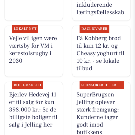
inkluderende
læringsfællesskab
LOKALT NYT
DAGLIGVARER
Vejle vil igen være
Få Kohberg brød
værtsby for VM i
til kun 12 kr. og
kørestolsrugby i
Cheasy yoghurt til
2030
10 kr. - se lokale
tilbud
BOLIGMARKED
SPONSORERET
ERHVERV
Bjerlev Hedevej 11
SuperBrugsen
er til salg for kun
Jelling oplever
398.000 kr.: Se de
stærk fremgang:
billigste boliger til
Kunderne tager
salg i Jelling her
godt imod
butikkens