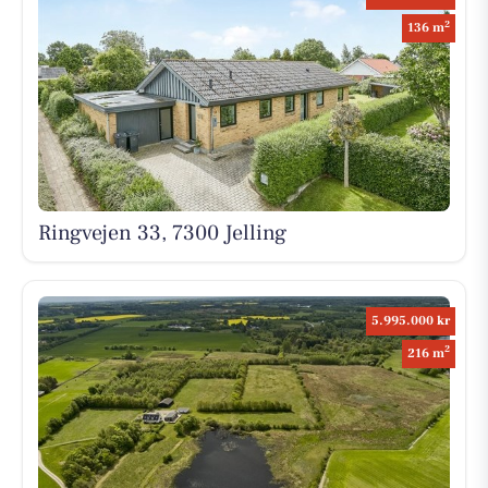
2
136 m
Ringvejen 33, 7300 Jelling
5.995.000 kr
2
216 m