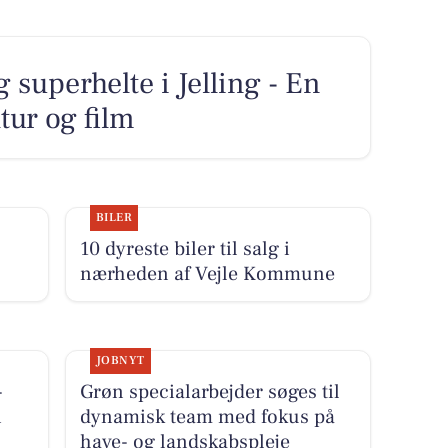
 superhelte i Jelling - En
tur og film
BILER
10 dyreste biler til salg i
nærheden af Vejle Kommune
JOBNYT
-
Grøn specialarbejder søges til
i
dynamisk team med fokus på
have- og landskabspleje