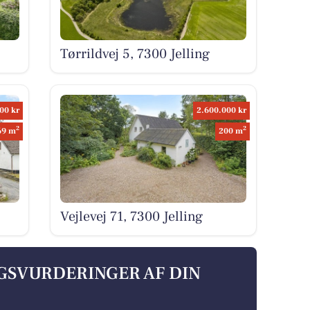
Tørrildvej 5, 7300 Jelling
00 kr
2.600.000 kr
2
2
69 m
200 m
Vejlevej 71, 7300 Jelling
LGSVURDERINGER AF DIN