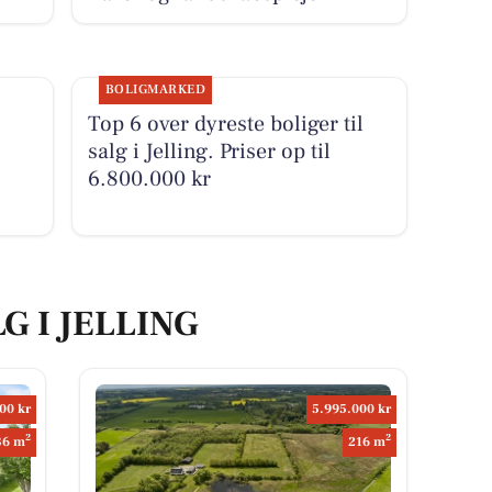
BOLIGMARKED
Top 6 over dyreste boliger til
salg i Jelling. Priser op til
6.800.000 kr
G I JELLING
00 kr
5.995.000 kr
2
2
36 m
216 m