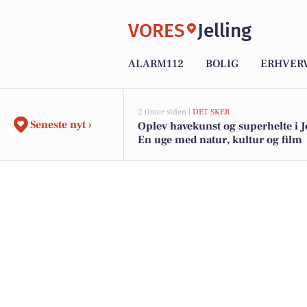
VORES
Jelling
ALARM112
BOLIG
ERHVER
2 timer siden |
DET SKER
Seneste nyt ›
Oplev havekunst og superhelte i Je
En uge med natur, kultur og film