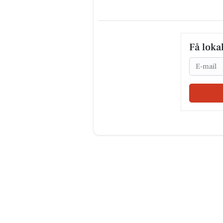
Få loka
Email