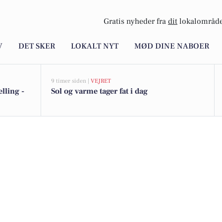
Gratis nyheder fra
dit
lokalområde
V
DET SKER
LOKALT NYT
MØD DINE NABOER
9 timer siden |
VEJRET
lling -
Sol og varme tager fat i dag