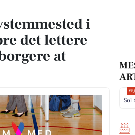
e det lettere for sårbare borgere at stemme
vstemmested i
øre det lettere
 borgere at
ME
AR
VE
Sol 