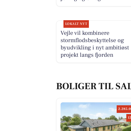
LOKALT NYT
Vejle vil kombinere
stormflodsbeskyttelse og
byudvikling i nyt ambitiøst
projekt langs fjorden
BOLIGER TIL SAL
2.285.0
1