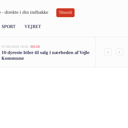
 -
direkte i din indbakke
Tilmeld
SPORT
VEJRET
07-08-2026 14:16 |
BILER
07-08-2026 10:55
‹
›
10 dyreste biler til salg i nærheden af Vejle
Savner du ny
Kommune
ledige stilli