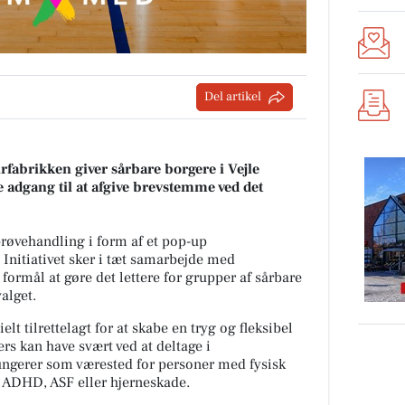
Del artikel
fabrikken giver sårbare borgere i Vejle
gang til at afgive brevstemme ved det
røvehandling i form af et pop-up
Initiativet sker i tæt samarbejde med
ormål at gøre det lettere for grupper af sårbare
alget.
t tilrettelagt for at skabe en tryg og fleksibel
rs kan have svært ved at deltage i
ungerer som værested for personer med fysisk
, ADHD, ASF eller hjerneskade.