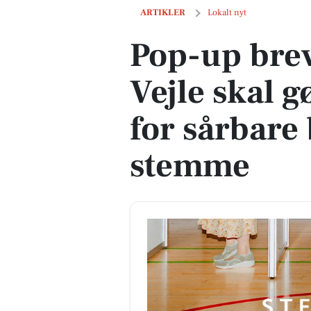
Pop-up brevstemmested i Vejle skal gør
ARTIKLER
Lokalt nyt
Pop-up bre
Vejle skal g
for sårbare
stemme