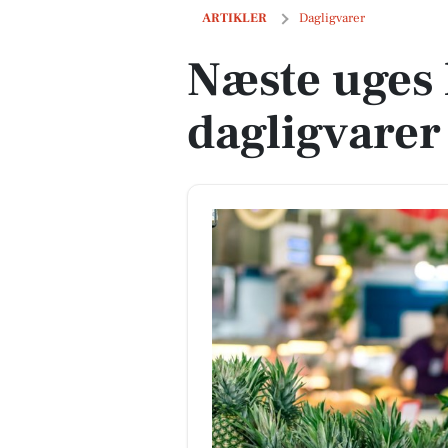
Næste uges lokale tilbud på dagligvare
ARTIKLER
Dagligvarer
Næste uges 
dagligvarer