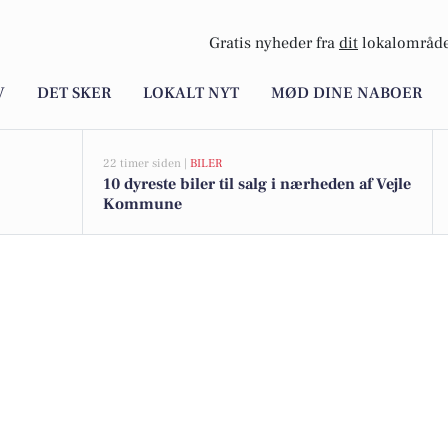
Gratis nyheder fra
dit
lokalområde
V
DET SKER
LOKALT NYT
MØD DINE NABOER
22 timer siden |
BILER
10 dyreste biler til salg i nærheden af Vejle
Kommune