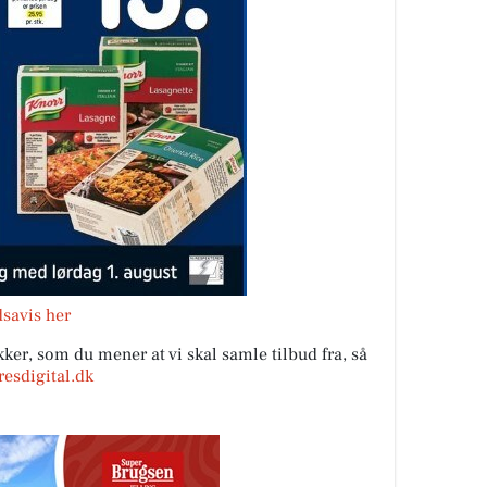
savis her
ker, som du mener at vi skal samle tilbud fra, så
esdigital.dk