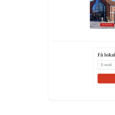
Få loka
Email