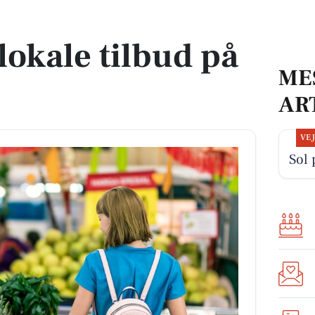
r
lokale tilbud på
ME
AR
VE
Sol 