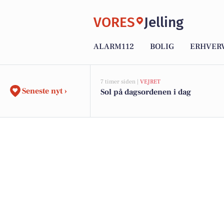
VORES
Jelling
ALARM112
BOLIG
ERHVER
7 timer siden |
VEJRET
Seneste nyt ›
Sol på dagsordenen i dag