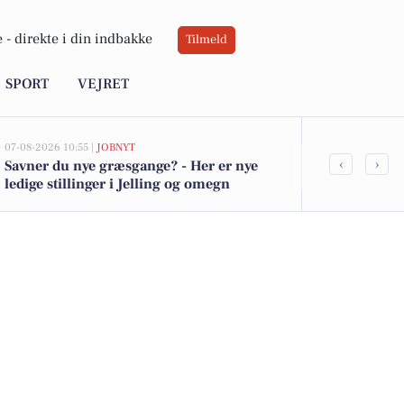
 -
direkte i din indbakke
Tilmeld
SPORT
VEJRET
07-08-2026 10:55 |
JOBNYT
06-08-2026 08:41
‹
›
Savner du nye græsgange? - Her er nye
Grøn special
ledige stillinger i Jelling og omegn
team med fo
landskabsple