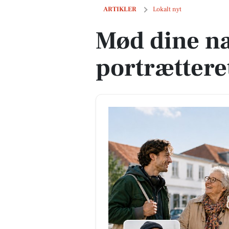
Mød dine naboer - bliv portrætteret p
ARTIKLER
Lokalt nyt
Mød dine na
portrættere