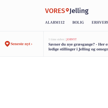
VORES
Jelling
ALARM112
BOLIG
ERHVER
1 time siden |
JOBNYT
Seneste nyt ›
Savner du nye græsgange? - Her e
ledige stillinger i Jelling og omeg