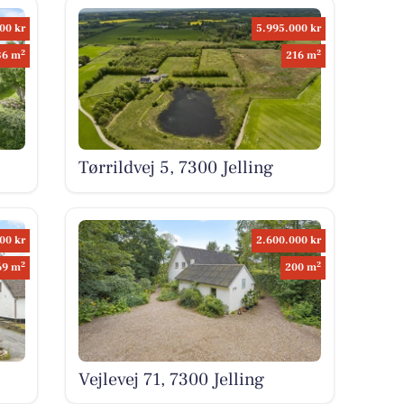
00 kr
5.995.000 kr
2
2
36 m
216 m
Tørrildvej 5, 7300 Jelling
00 kr
2.600.000 kr
2
2
69 m
200 m
Vejlevej 71, 7300 Jelling