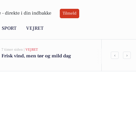
 -
direkte i din indbakke
Tilmeld
SPORT
VEJRET
7 timer siden |
VEJRET
20 timer siden |
‹
›
Frisk vind, men tør og mild dag
Vejle vil ko
og byudvikli
langs fjorde