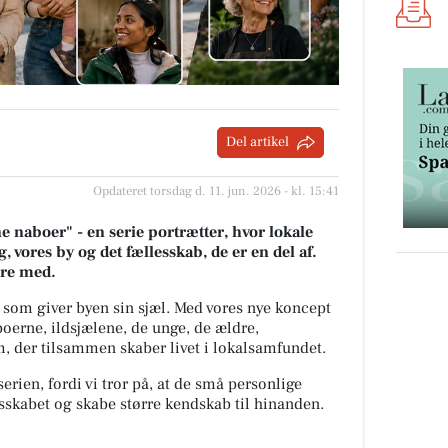
Del artikel
Opdateret torsdag d. 11. jun. 2026 - kl. 15:41
 naboer" - en serie portrætter, hvor lokale
, vores by og det fællesskab, de er en del af.
ære med.
 som giver byen sin sjæl.
Med vores nye koncept
oerne, ildsjælene, de unge, de ældre,
 der tilsammen skaber livet i lokalsamfundet.
erien, fordi vi tror på, at de små personlige
lesskabet og skabe større kendskab til hinanden.