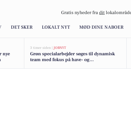
Gratis nyheder fra
dit
lokalområde
V
DET SKER
LOKALT NYT
MØD DINE NABOER
3 timer siden |
JOBNYT
r nye
Grøn specialarbejder søges til dynamisk
n
team med fokus på have- og
landskabspleje