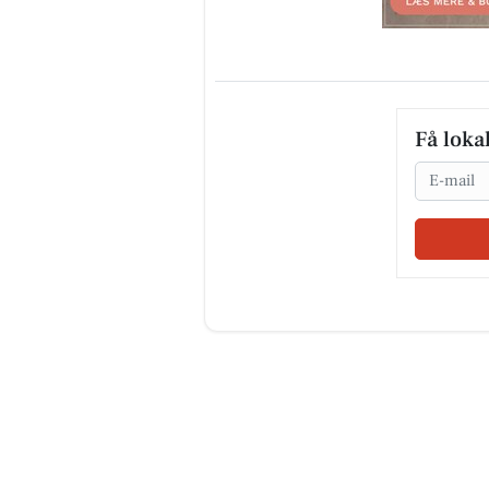
Få loka
Email