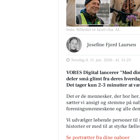
Foto: Billedet er lavet vha. AI
.
Josefine Fjord Laursen
Torsdag d. 11. jun. 2026 - kl. 15:23
VORES Digital lancerer "Mød dine
deler små glimt fra deres hverdag
Det tager kun 2-3 minutter at v
Det er de mennesker, der bor her,
sætter vi ansigt og stemme på nab
foreningsmenneskene og alle dem,
Vi udvælger løbende personer til s
historier er med til at styrke fæl
Se portrætter fra dine naboer