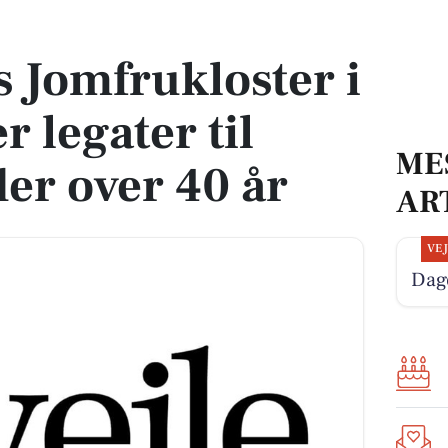
er legater til enlige kvinder over 40 år
 Jomfrukloster i
r legater til
ME
der over 40 år
AR
VE
Dage