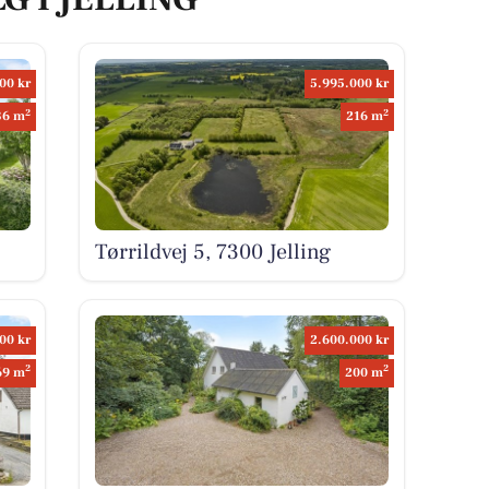
00 kr
5.995.000 kr
2
2
36 m
216 m
Tørrildvej 5, 7300 Jelling
00 kr
2.600.000 kr
2
2
69 m
200 m