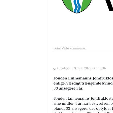
Foto: Vejle kommune
.
Onsdag d. 03. dec. 2025 - kl. 15:16
Fonden Linnemanns Jomfrukloster
enlige, værdigt trængende kvinder
33 ansøgere i år.
Fonden Linnemanns Jomfrukloster 
sine midler. I år har bestyrelsen 
blandt 33 ansøgere, der opfylder