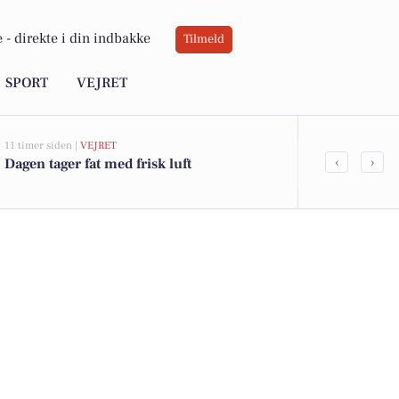
 -
direkte i din indbakke
Tilmeld
SPORT
VEJRET
11 timer siden |
VEJRET
06-08-2026 08:41
‹
›
Dagen tager fat med frisk luft
Grøn special
team med fo
landskabsple