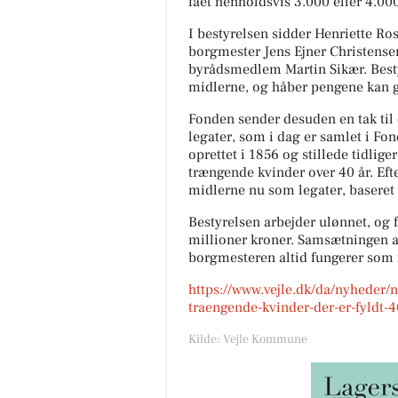
fået henholdsvis 3.000 eller 4.00
I bestyrelsen sidder Henriette Ro
borgmester Jens Ejner Christense
byrådsmedlem Martin Sikær. Besty
midlerne, og håber pengene kan gø
Fonden sender desuden en tak til 
legater, som i dag er samlet i F
oprettet i 1856 og stillede tidlige
trængende kvinder over 40 år. Ef
midlerne nu som legater, baseret 
Bestyrelsen arbejder ulønnet, og
millioner kroner. Samsætningen af
borgmesteren altid fungerer som
https://www.vejle.dk/da/nyheder/n
traengende-kvinder-der-er-fyldt-4
Kilde: Vejle Kommune