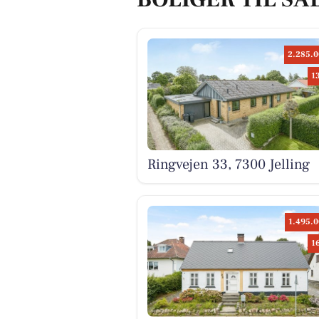
2.285.0
1
Ringvejen 33, 7300 Jelling
1.495.0
1