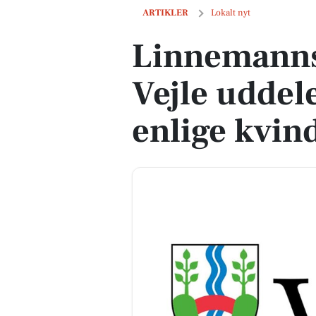
Linnemanns Jomfrukloster i Vejle uddel
ARTIKLER
Lokalt nyt
Linnemanns
Vejle uddele
enlige kvin