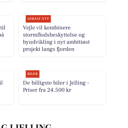
LOKALT NYT
til
Vejle vil kombinere
på
stormflodsbeskyttelse og
byudvikling i nyt ambitiøst
projekt langs fjorden
BILER
il
De billigste biler i Jelling -
Priser fra 24.500 kr
G I JELLING