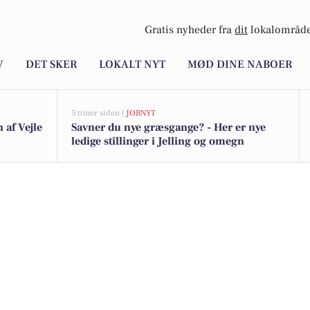
Gratis nyheder fra
dit
lokalområde
V
DET SKER
LOKALT NYT
MØD DINE NABOER
5 timer siden |
JOBNYT
 af Vejle
Savner du nye græsgange? - Her er nye
ledige stillinger i Jelling og omegn