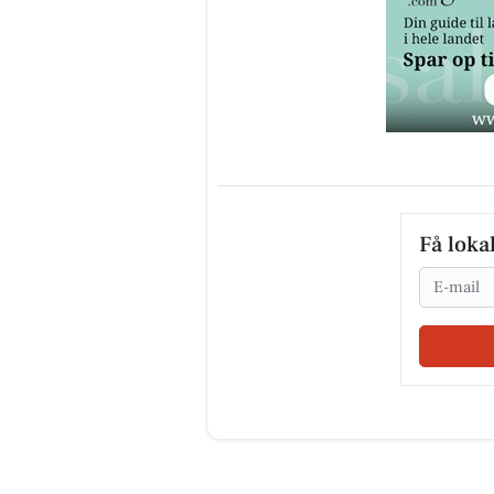
Få loka
Email