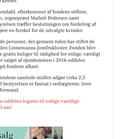
0 kroner.
sendahl, efterkommer af fondens stiftere,
n, sognepræst Maibrit Pedersen samt
relsen træffer beslutningen om fordeling af
re en forskel for de udvalgte kvinder.
de personer, der gennem tiden har stiftet de
onden Linnemanns Jomfrukloster. Fonden blev
re gratis boliger til rådighed for enlige, værdigt
ter salget af ejendommen i 2016 uddeles
på fondens afkast.
 fondens samlede midler udgør cirka 2,5
 bestyrelsen er fastsat i vedtægterne, hvor
 formand.
u-uddeles-legater-til-enlige-vaerdigt-
0-aar/