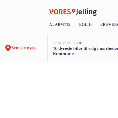
VORES
Jelling
ALARM112
BOLIG
ERHVER
1 time siden |
BILER
Seneste nyt ›
10 dyreste biler til salg i nærheden
Kommune