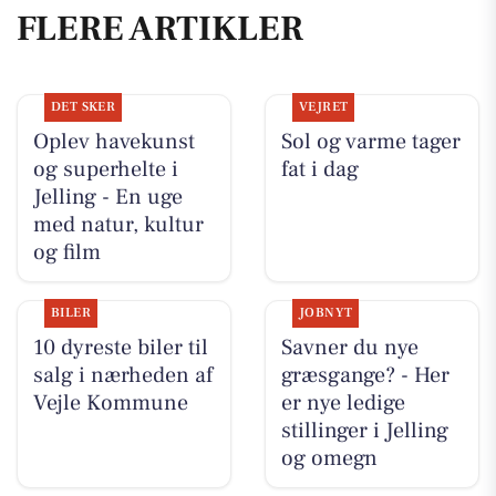
FLERE ARTIKLER
DET SKER
VEJRET
Oplev havekunst
Sol og varme tager
og superhelte i
fat i dag
Jelling - En uge
med natur, kultur
og film
BILER
JOBNYT
10 dyreste biler til
Savner du nye
salg i nærheden af
græsgange? - Her
Vejle Kommune
er nye ledige
stillinger i Jelling
og omegn