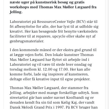
næste uger på kunstnerisk besøg og gratis
workshops med Thomas Max Møller Lægaard fra
Jelling.
Laboratoriet på RessourceCenter Vejle (RCV) står til
fri afbenyttelse for alle, der har lyst til at udfolde sig
kreativt. Her kan besøgende frit benytte værkstedets
faciliteter til at reparere, upcycle eller skabe nyt af
genbrugsmaterialer.
I den kommende måned er der ekstra god grund til
at lægge vejen forbi. Den lokale kunstner Thomas
Max Møller Lægaard har flyttet sit arbejde ind i
Laboratoriet og vil være til stede hver onsdag og
torsdag mellem kl. 12.00 og 17.00. Her kan alle
komme forbi, lade sig inspirere af kunstneren,
deltage eller få kreative input til egne projekter.
Thomas Max Møller Lægaard, der stammer fra
Jelling, arbejder med mange forskellige udtryk. Som
streetartist går han under navnet Koolbandi og er
desuden kendt fra sin tid som Kølig Kaj, der vandt
Dansk Melodi Grand Prix i 1997. På RCV bruger han