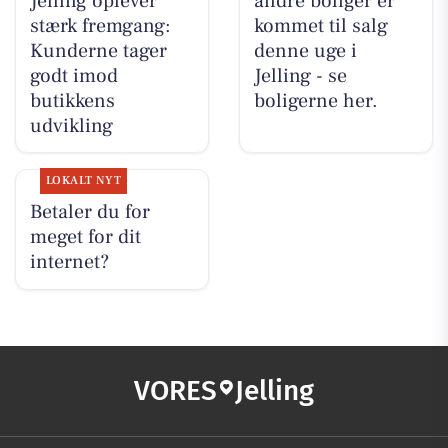
Jelling oplever
andre boliger er
stærk fremgang:
kommet til salg
Kunderne tager
denne uge i
godt imod
Jelling - se
butikkens
boligerne her.
udvikling
LOKALT NYT
Betaler du for
meget for dit
internet?
VORES
Jelling