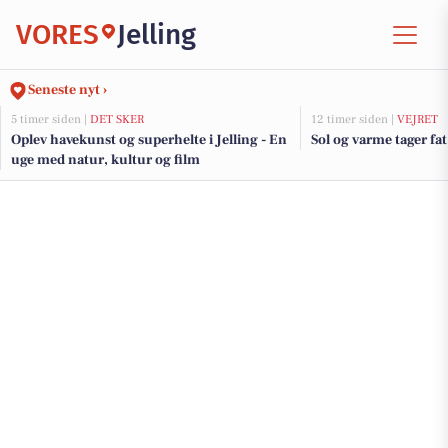
VORES
Jelling
Seneste nyt ›
5 timer siden |
DET SKER
12 timer siden |
VEJRET
Oplev havekunst og superhelte i Jelling - En
Sol og varme tager fat
uge med natur, kultur og film