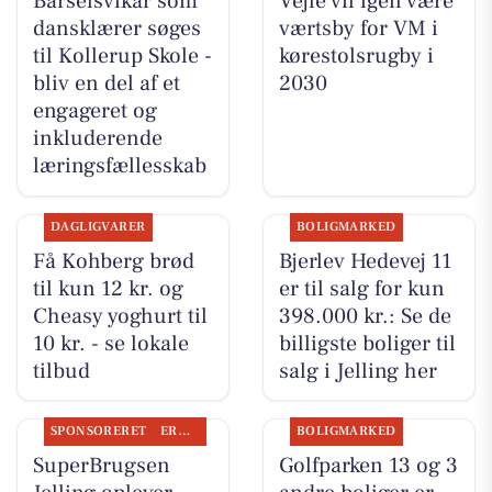
Barselsvikar som
Vejle vil igen være
dansklærer søges
værtsby for VM i
til Kollerup Skole -
kørestolsrugby i
bliv en del af et
2030
engageret og
inkluderende
læringsfællesskab
DAGLIGVARER
BOLIGMARKED
Få Kohberg brød
Bjerlev Hedevej 11
til kun 12 kr. og
er til salg for kun
Cheasy yoghurt til
398.000 kr.: Se de
10 kr. - se lokale
billigste boliger til
tilbud
salg i Jelling her
SPONSORERET
ERHVERV
BOLIGMARKED
SuperBrugsen
Golfparken 13 og 3