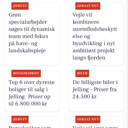
JOBNYT
LOKALT NYT
Grøn
Vejle vil
specialarbejder
kombinere
søges til dynamisk
stormflodsbeskytt
team med fokus
else og
på have- og
byudvikling i nyt
landskabspleje
ambitiøst projekt
langs fjorden
BOLIGMARKED
BILER
Top 6 over dyreste
De billigste biler i
boliger til salg i
Jelling - Priser fra
Jelling. Priser op
24.500 kr
til 6.800.000 kr
JOBNYT
LOKALT NYT