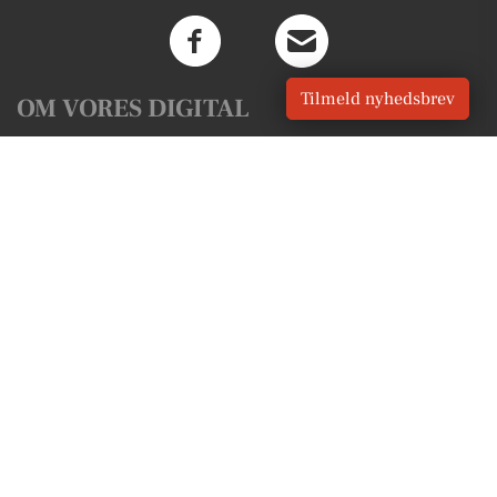
Tilmeld nyhedsbrev
OM VORES DIGITAL
Om os
For annoncører
Vilkår og Privatlivspolitik
Kontakt VORES Digital
Administrer samtykke
GENVEJE
Seneste nyt fra Jelling
Vores lokale erhverv