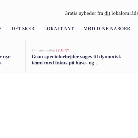
Gratis nyheder fra
dit
lokalområde
V
DET SKER
LOKALT NYT
MØD DINE NABOER
18 timer siden |
JOBNYT
r nye
Grøn specialarbejder søges til dynamisk
n
team med fokus på have- og
landskabspleje