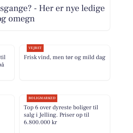
sgange? - Her er nye ledige
g og omegn
VEJRET
til
Frisk vind, men tør og mild dag
på
BOLIGMARKED
Top 6 over dyreste boliger til
salg i Jelling. Priser op til
6.800.000 kr