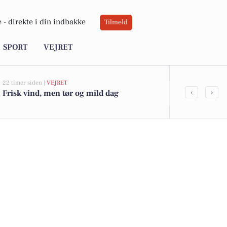
 -
direkte i din indbakke
Tilmeld
SPORT
VEJRET
22 timer siden |
VEJRET
05-08-2026 16:16
‹
›
Frisk vind, men tør og mild dag
Vejle vil ko
og byudvikli
langs fjorde