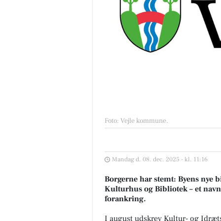
Foto: Vejle kommune
.
Mandag d. 08. dec. 2025 - kl. 11:16
Borgerne har stemt: Byens nye b
Kulturhus og Bibliotek – et navn
forankring.
I august udskrev Kultur- og Idræ