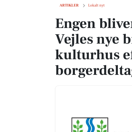
Engen bliver navnet på Vejles nye bibli
ARTIKLER
Lokalt nyt
Engen blive
Vejles nye b
kulturhus ef
borgerdelta