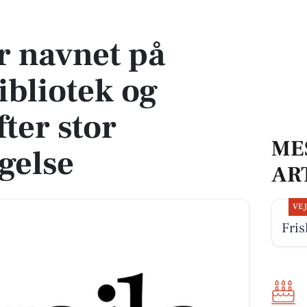
otek og kulturhus efter stor borgerdeltagelse
r navnet på
ibliotek og
ter stor
ME
gelse
AR
VE
Fris