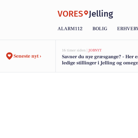
VORES
Jelling
ALARM112
BOLIG
ERHVER
16 timer siden |
JOBNYT
Seneste nyt ›
Savner du nye græsgange? - Her e
ledige stillinger i Jelling og omeg