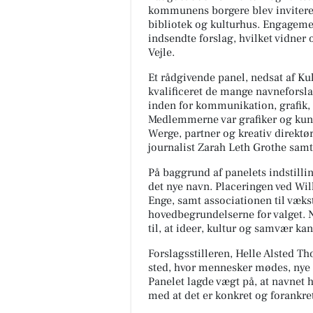
kommunens borgere blev inviteret
bibliotek og kulturhus. Engageme
indsendte forslag, hvilket vidner 
Vejle.
Et rådgivende panel, nedsat af K
kvalificeret de mange navneforsla
inden for kommunikation, grafik, k
Medlemmerne var grafiker og kunst
Werge, partner og kreativ direkt
journalist Zarah Leth Grothe sam
På baggrund af panelets indstilli
det nye navn. Placeringen ved Wil
Enge, samt associationen til væks
hovedbegrundelserne for valget. 
til, at ideer, kultur og samvær kan
Forslagsstilleren, Helle Alsted Th
sted, hvor mennesker mødes, nye t
Panelet lagde vægt på, at navnet h
med at det er konkret og forankre