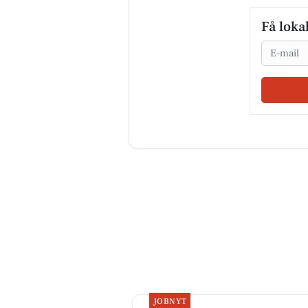
Få loka
Email
JOBNYT