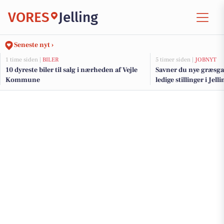
VORES
Jelling
Seneste nyt ›
1 time siden |
BILER
5 timer siden |
JOBNYT
10 dyreste biler til salg i nærheden af Vejle
Savner du nye græsga
Kommune
ledige stillinger i Je