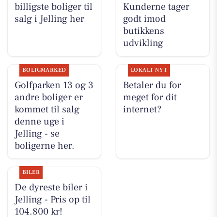
billigste boliger til
Kunderne tager
salg i Jelling her
godt imod
butikkens
udvikling
BOLIGMARKED
LOKALT NYT
Golfparken 13 og 3
Betaler du for
andre boliger er
meget for dit
kommet til salg
internet?
denne uge i
Jelling - se
boligerne her.
BILER
De dyreste biler i
Jelling - Pris op til
104.800 kr!