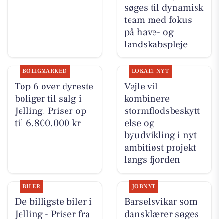
søges til dynamisk
team med fokus
på have- og
landskabspleje
BOLIGMARKED
LOKALT NYT
Top 6 over dyreste
Vejle vil
boliger til salg i
kombinere
Jelling. Priser op
stormflodsbeskytt
til 6.800.000 kr
else og
byudvikling i nyt
ambitiøst projekt
langs fjorden
BILER
JOBNYT
De billigste biler i
Barselsvikar som
Jelling - Priser fra
dansklærer søges