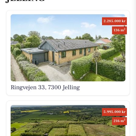
2.285.000 kr
2
136 m
Ringvejen 33, 7300 Jelling
5.995.000 kr
2
216 m