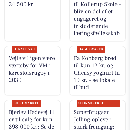
24.500 kr
til Kollerup Skole -
bliv en del af et
engageret og
inkluderende
læringsfællesskab
LOKALT NYT
DAGLIGVARER
Vejle vil igen være
Få Kohberg brød
værtsby for VM i
til kun 12 kr. og
kørestolsrugby i
Cheasy yoghurt til
2030
10 kr. - se lokale
tilbud
BOLIGMARKED
SPONSORERET
ERHVERV
Bjerlev Hedevej 11
SuperBrugsen
er til salg for kun
Jelling oplever
398.000 kr.: Se de
stærk fremgang: