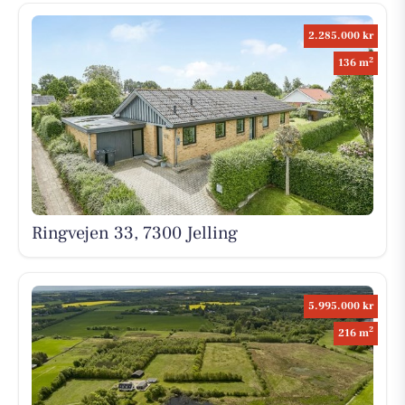
2.285.000 kr
2
136 m
Ringvejen 33, 7300 Jelling
5.995.000 kr
2
216 m