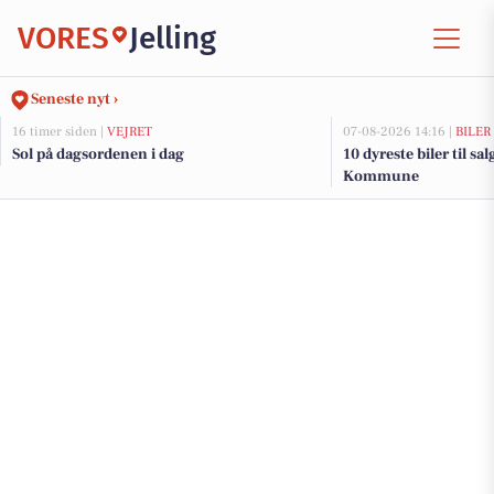
VORES
Jelling
Seneste nyt ›
16 timer siden |
VEJRET
07-08-2026 14:16 |
BILER
Sol på dagsordenen i dag
10 dyreste biler til sa
Kommune