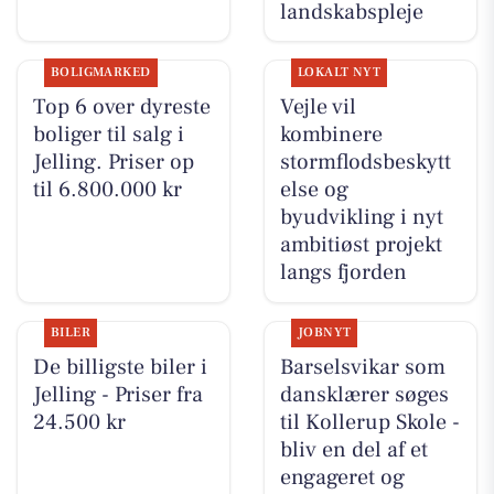
landskabspleje
BOLIGMARKED
LOKALT NYT
Top 6 over dyreste
Vejle vil
boliger til salg i
kombinere
Jelling. Priser op
stormflodsbeskytt
til 6.800.000 kr
else og
byudvikling i nyt
ambitiøst projekt
langs fjorden
BILER
JOBNYT
De billigste biler i
Barselsvikar som
Jelling - Priser fra
dansklærer søges
24.500 kr
til Kollerup Skole -
bliv en del af et
engageret og