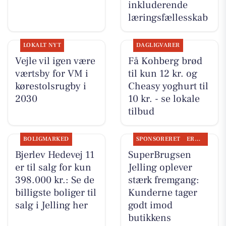
inkluderende
læringsfællesskab
LOKALT NYT
DAGLIGVARER
Vejle vil igen være
Få Kohberg brød
værtsby for VM i
til kun 12 kr. og
kørestolsrugby i
Cheasy yoghurt til
2030
10 kr. - se lokale
tilbud
BOLIGMARKED
SPONSORERET
ERHVERV
Bjerlev Hedevej 11
SuperBrugsen
er til salg for kun
Jelling oplever
398.000 kr.: Se de
stærk fremgang:
billigste boliger til
Kunderne tager
salg i Jelling her
godt imod
butikkens