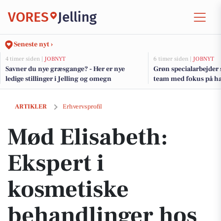
VORES
Jelling
Seneste nyt ›
4 timer siden |
JOBNYT
6 timer siden |
JOBNYT
Savner du nye græsgange? - Her er nye
Grøn specialarbejder 
ledige stillinger i Jelling og omegn
team med fokus på ha
Mød Elisabeth: Ekspert i kosmetiske behandlinger hos Cosmo Laser i
ARTIKLER
Erhvervsprofil
Mød Elisabeth:
Ekspert i
kosmetiske
behandlinger hos