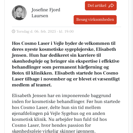
Del artikel
Josefine Fjord
Laursen
Besøg virksomheden
Torsdag d. 06. feb. 2025 - kl. 19:00
Hos Cosmo Laser i Vejle byder de velkommen til
deres nyeste kosmetiske sygeplejerske, Elisabeth
Jensen. Hun har dedikeret sin karriere til
skønhedspleje og bringer sin ekspertise i effektive
behandlinger som permanent hårfjerning og
Botox til klinikken. Elisabeth startede hos Cosmo
Laser tilbage i november og er blevet et væsentligt
medlem af teamet.
Elisabeth Jensen har en imponerende baggrund
inden for kosmetiske behandlinger. Før hun startede
hos Cosmo Laser, delte hun sin tid mellem
øjenafdelingen på Vejle Sygehus og en anden
kosmetisk klinik. Nu arbejder hun fuld tid hos
Cosmo Laser, hvor hendes passion for
skønhedspleje virkelig skinner igennem.