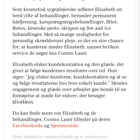
Som kosmetisk sygeplejerske udfører Elisabeth en
bred vifte af behandlinger, herunder permanent
hårfjerning, karsprængningsbehandlinger, filler,
Botox, kemiske peels, skinpen og fire and ice
behandlinger. Med så mange muligheder for
personlig skræddersyet pleje, er der en stor chance
for, at kunderne møder Elisabeth, uanset hvilken
service de søger hos Cosmo Laser.
Elisabeth elsker kundekontakten og den glæde, det
giver at følge kundernes resultater over tid. Hun
siger: "Jeg elsker kunderne, kundekontakten og at se
og følge resultaterne hos hver enkelt kunde." Hendes
engagement og glæde over arbejdet gør hende til en
fornøjelse at møde for enhver, der besøger
klinikken.
Du kan finde mere om Elisabeth og de
behandlinger, Cosmo Laser tilbyder på deres
Facebookside
og
hjemmeside
.
Dette indhold er annoncørbetalt og er produceret i