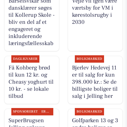
Barselsvikar som
Vejle vil igen være
dansklærer søges
værtsby for VM i
til Kollerup Skole -
kørestolsrugby i
bliv en del af et
2030
engageret og
inkluderende
læringsfællesskab
DAGLIGVARER
BOLIGMARKED
Få Kohberg brød
Bjerlev Hedevej 11
til kun 12 kr. og
er til salg for kun
Cheasy yoghurt til
398.000 kr.: Se de
10 kr. - se lokale
billigste boliger til
tilbud
salg i Jelling her
SPONSORERET
ERHVERV
BOLIGMARKED
SuperBrugsen
Golfparken 13 og 3