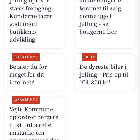
Jelling oplever
andre boliger er
stærk fremgang:
kommet til salg
Kunderne tager
denne uge i
godt imod
Jelling - se
butikkens
boligerne her.
udvikling
LOKALT NYT
BILER
Betaler du for
De dyreste biler i
meget for dit
Jelling - Pris op til
internet?
104.800 kr!
LOKALT NYT
Vejle Kommune
opfordrer borgere
til at indberette
mistanke om