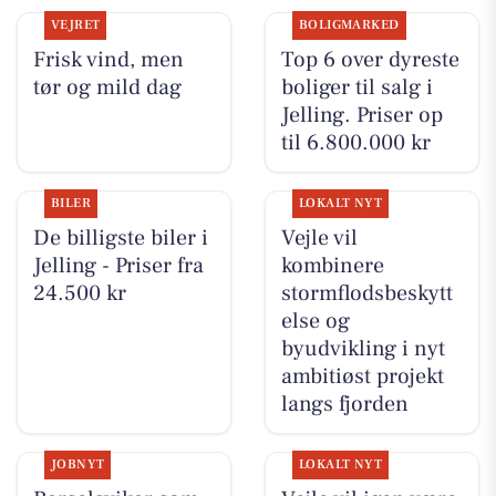
VEJRET
BOLIGMARKED
Frisk vind, men
Top 6 over dyreste
tør og mild dag
boliger til salg i
Jelling. Priser op
til 6.800.000 kr
BILER
LOKALT NYT
De billigste biler i
Vejle vil
Jelling - Priser fra
kombinere
24.500 kr
stormflodsbeskytt
else og
byudvikling i nyt
ambitiøst projekt
langs fjorden
JOBNYT
LOKALT NYT