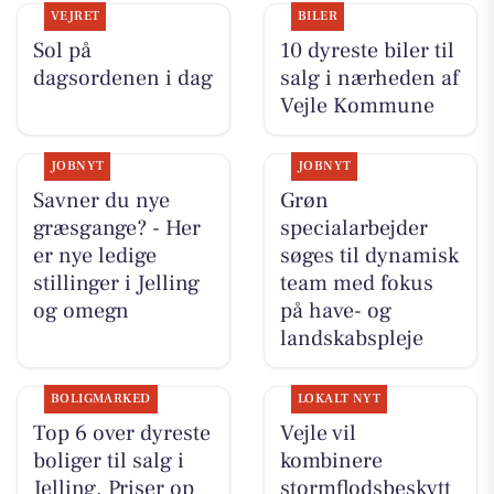
VEJRET
BILER
Sol på
10 dyreste biler til
dagsordenen i dag
salg i nærheden af
Vejle Kommune
JOBNYT
JOBNYT
Savner du nye
Grøn
græsgange? - Her
specialarbejder
er nye ledige
søges til dynamisk
stillinger i Jelling
team med fokus
og omegn
på have- og
landskabspleje
BOLIGMARKED
LOKALT NYT
Top 6 over dyreste
Vejle vil
boliger til salg i
kombinere
Jelling. Priser op
stormflodsbeskytt