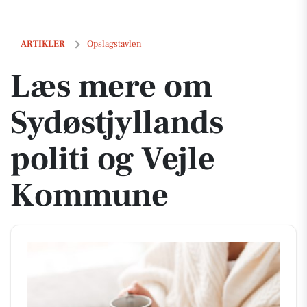
Læs mere om Sydøstjyllands politi og Vejle Kommune
ARTIKLER
Opslagstavlen
Læs mere om
Sydøstjyllands
politi og Vejle
Kommune