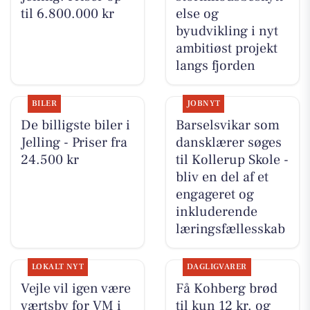
til 6.800.000 kr
else og
byudvikling i nyt
ambitiøst projekt
langs fjorden
BILER
JOBNYT
De billigste biler i
Barselsvikar som
Jelling - Priser fra
dansklærer søges
24.500 kr
til Kollerup Skole -
bliv en del af et
engageret og
inkluderende
læringsfællesskab
LOKALT NYT
DAGLIGVARER
Vejle vil igen være
Få Kohberg brød
værtsby for VM i
til kun 12 kr. og