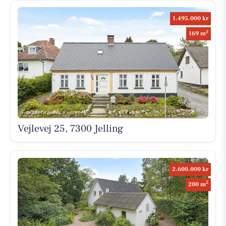
1.495.000 kr
2
169 m
Vejlevej 25, 7300 Jelling
2.600.000 kr
2
200 m