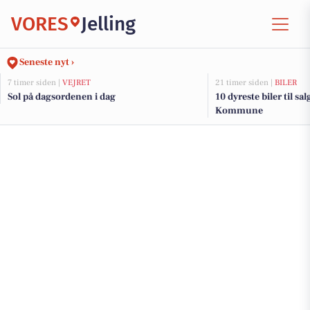
VORES
Jelling
Seneste nyt ›
7 timer siden |
VEJRET
21 timer siden |
BILER
Sol på dagsordenen i dag
10 dyreste biler til sa
Kommune