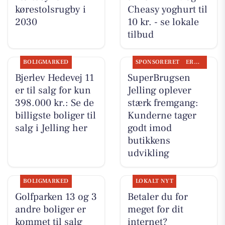
kørestolsrugby i
Cheasy yoghurt til
2030
10 kr. - se lokale
tilbud
BOLIGMARKED
SPONSORERET
ERHVERV
Bjerlev Hedevej 11
SuperBrugsen
er til salg for kun
Jelling oplever
398.000 kr.: Se de
stærk fremgang:
billigste boliger til
Kunderne tager
salg i Jelling her
godt imod
butikkens
udvikling
BOLIGMARKED
LOKALT NYT
Golfparken 13 og 3
Betaler du for
andre boliger er
meget for dit
kommet til salg
internet?