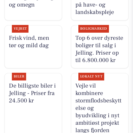
og omegn
på have- og
landskabspleje
VEJRET
BOLIGMARKED
Frisk vind, men
Top 6 over dyreste
tør og mild dag
boliger til salg i
Jelling. Priser op
til 6.800.000 kr
BILER
LOKALT NYT
De billigste biler i
Vejle vil
Jelling - Priser fra
kombinere
24.500 kr
stormflodsbeskytt
else og
byudvikling i nyt
ambitiøst projekt
langs fjorden