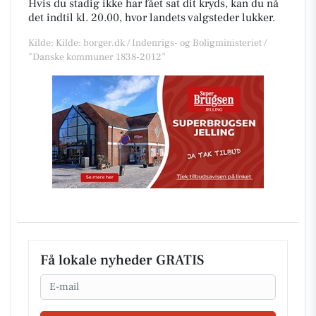
Hvis du stadig ikke har fået sat dit kryds, kan du nå
det indtil kl. 20.00, hvor landets valgsteder lukker.
Kilde: Kilde: borger.dk / Indenrigs- og Boligministeriet /
”Danske kommuner 1838-2012”
Få lokale nyheder GRATIS
Email