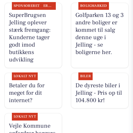
SPONSORERET
ERHVERV
BOLIGMARKED
SuperBrugsen
Golfparken 13 og 3
Jelling oplever
andre boliger er
stærk fremgang:
kommet til salg
Kunderne tager
denne uge i
godt imod
Jelling - se
butikkens
boligerne her.
udvikling
LOKALT NYT
BILER
Betaler du for
De dyreste biler i
meget for dit
Jelling - Pris op til
internet?
104.800 kr!
LOKALT NYT
Vejle Kommune