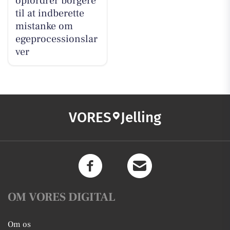
opfordrer borgere
til at indberette
mistanke om
egeprocessionslar
ver
VORES
Jelling
OM VORES DIGITAL
Om os