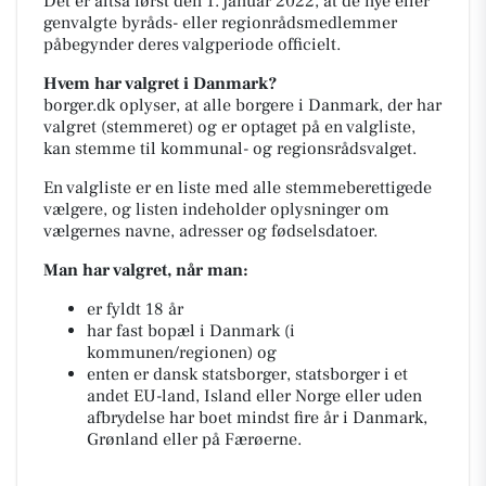
Det er altså først den 1. januar 2022, at de nye eller
genvalgte byråds- eller regionrådsmedlemmer
påbegynder deres valgperiode officielt.
Hvem har valgret i Danmark?
borger.dk oplyser, at alle borgere i Danmark, der har
valgret (stemmeret) og er optaget på en valgliste,
kan stemme til kommunal- og regionsrådsvalget.
En valgliste er en liste med alle stemmeberettigede
vælgere, og listen indeholder oplysninger om
vælgernes navne, adresser og fødselsdatoer.
Man har valgret, når man:
er fyldt 18 år
har fast bopæl i Danmark (i
kommunen/regionen) og
enten er dansk statsborger, statsborger i et
andet EU-land, Island eller Norge eller uden
afbrydelse har boet mindst fire år i Danmark,
Grønland eller på Færøerne.