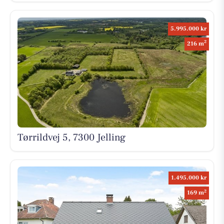
5.995.000 kr
2
216 m
Tørrildvej 5, 7300 Jelling
1.495.000 kr
2
169 m