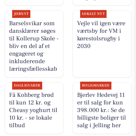
JOBNYT
LOKALT NYT
Barselsvikar som
Vejle vil igen være
dansklærer søges
værtsby for VM i
til Kollerup Skole -
kørestolsrugby i
bliv en del af et
2030
engageret og
inkluderende
læringsfællesskab
DAGLIGVARER
BOLIGMARKED
Få Kohberg brød
Bjerlev Hedevej 11
til kun 12 kr. og
er til salg for kun
Cheasy yoghurt til
398.000 kr.: Se de
10 kr. - se lokale
billigste boliger til
tilbud
salg i Jelling her