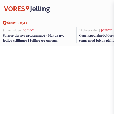
VORES
Jelling
Seneste nyt ›
9 timer siden |
JOBNYT
11 timer siden |
JOBNYT
Savner du nye græsgange? - Her er nye
Grøn specialarbejder 
ledige stillinger i Jelling og omegn
team med fokus på ha