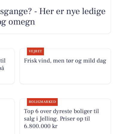
sgange? - Her er nye ledige
g og omegn
VEJRET
til
Frisk vind, men tør og mild dag
på
BOLIGMARKED
Top 6 over dyreste boliger til
salg i Jelling. Priser op til
6.800.000 kr