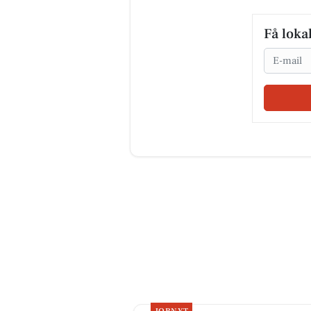
Få loka
Email