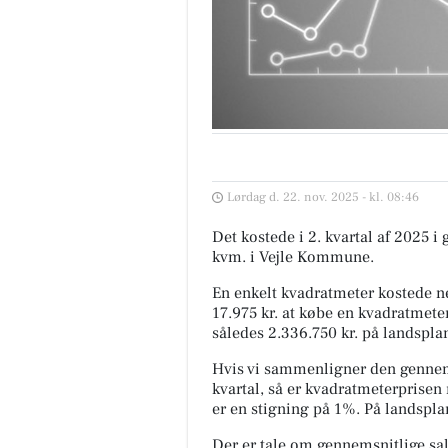
Lørdag d. 22. nov. 2025 - kl. 08:46
Det kostede i 2. kvartal af 2025 i
kvm. i Vejle Kommune.
En enkelt kvadratmeter kostede ne
17.975 kr. at købe en kvadratmeter
således 2.336.750 kr. på landspla
Hvis vi sammenligner den gennem
kvartal, så er kvadratmeterprisen 
er en stigning på 1%. På landspl
Der er tale om gennemsnitlige salg