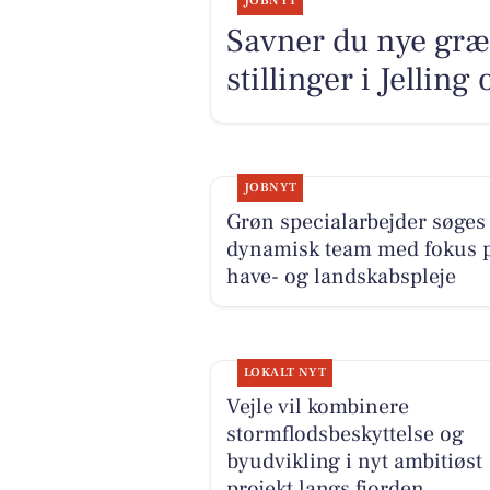
JOBNYT
Savner du nye græ
stillinger i Jellin
JOBNYT
Grøn specialarbejder søges 
dynamisk team med fokus 
have- og landskabspleje
LOKALT NYT
Vejle vil kombinere
stormflodsbeskyttelse og
byudvikling i nyt ambitiøst
projekt langs fjorden