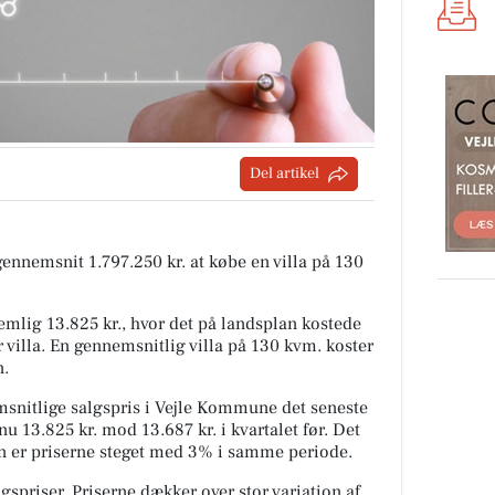
Del artikel
 gennemsnit 1.797.250 kr. at købe en villa på 130
mlig 13.825 kr., hvor det på landsplan kostede
 villa. En gennemsnitlig villa på 130 kvm. koster
n.
snitlige salgspris i Vejle Kommune det seneste
nu 13.825 kr. mod 13.687 kr. i kvartalet før. Det
an er priserne steget med 3% i samme periode.
spriser. Priserne dækker over stor variation af