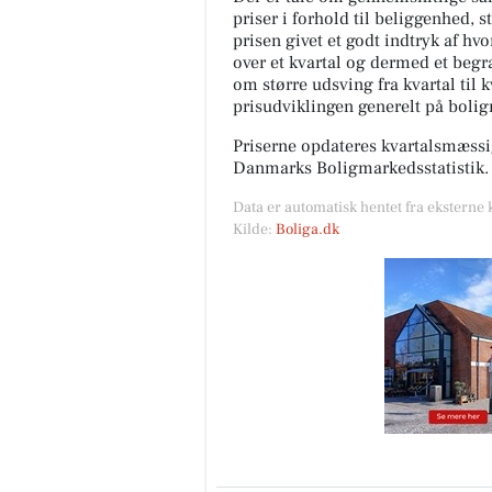
priser i forhold til beliggenhed, s
prisen givet et godt indtryk af hv
over et kvartal og dermed et begræ
om større udsving fra kvartal til 
prisudviklingen generelt på boli
Priserne opdateres kvartalsmæssig
Danmarks Boligmarkedsstatistik.
Data er automatisk hentet fra eksterne 
Kilde:
Boliga.dk