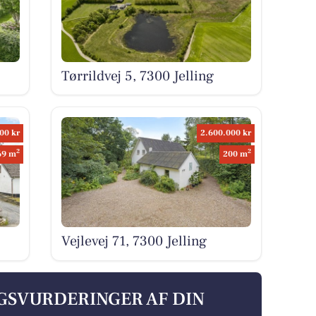
Tørrildvej 5, 7300 Jelling
00 kr
2.600.000 kr
2
2
69 m
200 m
Vejlevej 71, 7300 Jelling
LGSVURDERINGER AF DIN