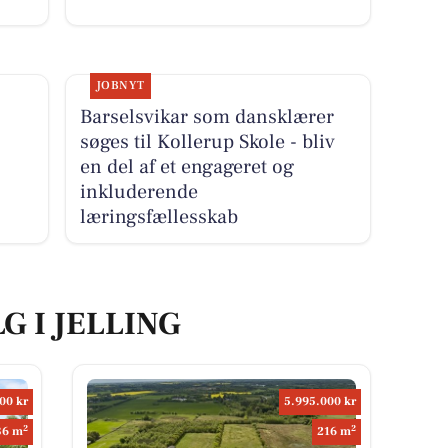
JOBNYT
Barselsvikar som dansklærer
søges til Kollerup Skole - bliv
en del af et engageret og
inkluderende
læringsfællesskab
G I JELLING
00 kr
5.995.000 kr
2
2
36 m
216 m