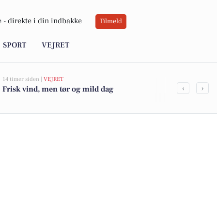
 -
direkte i din indbakke
Tilmeld
SPORT
VEJRET
14 timer siden |
VEJRET
05-08-2026 16:16
‹
›
Frisk vind, men tør og mild dag
Vejle vil ko
og byudvikli
langs fjorde