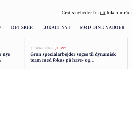
Gratis nyheder fra
dit
lokalområde
V
DET SKER
LOKALT NYT
MØD DINE NABOER
11 timer siden |
JOBNYT
r nye
Grøn specialarbejder søges til dynamisk
n
team med fokus på have- og
landskabspleje