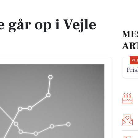
 går op i Vejle
ME
AR
VE
Fris