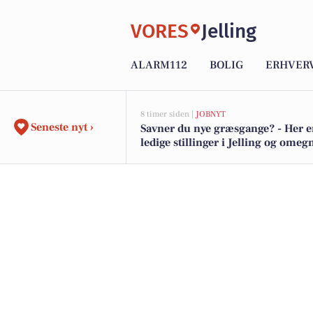
VORES
Jelling
ALARM112
BOLIG
ERHVER
8 timer siden |
JOBNYT
Seneste nyt ›
Savner du nye græsgange? - Her e
ledige stillinger i Jelling og omeg