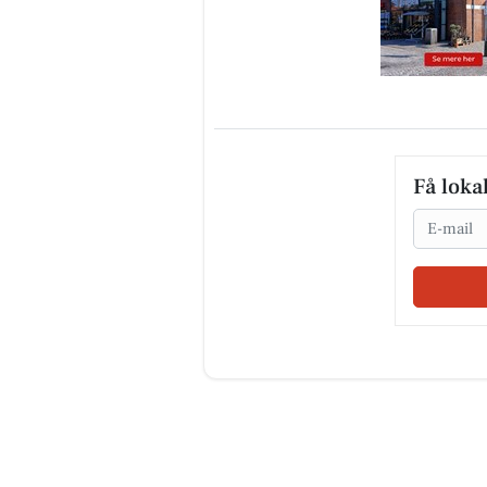
Få loka
Email