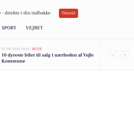
 -
direkte i din indbakke
Tilmeld
SPORT
VEJRET
07-08-2026 14:16 |
BILER
07-08-2026 10:55
‹
›
10 dyreste biler til salg i nærheden af Vejle
Savner du ny
Kommune
ledige stilli