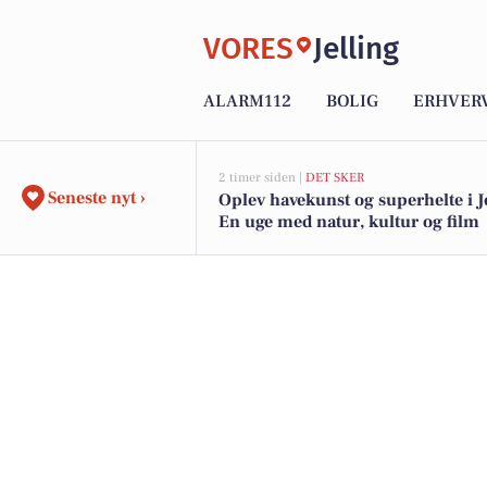
VORES
Jelling
ALARM112
BOLIG
ERHVER
2 timer siden |
DET SKER
Seneste nyt ›
Oplev havekunst og superhelte i Je
En uge med natur, kultur og film