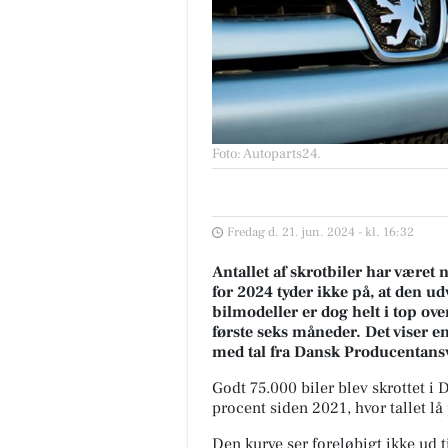
Foto: Autoparts24
.
Fredag d. 21. jun. 2024 - kl. 16:32
Antallet af skrotbiler har været 
for 2024 tyder ikke på, at den u
bilmodeller er dog helt i top ove
første seks måneder. Det viser e
med tal fra Dansk Producentans
Godt 75.000 biler blev skrottet i 
procent siden 2021, hvor tallet lå
Den kurve ser foreløbigt ikke ud ti