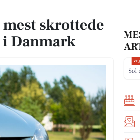
er i Danmark
s mest skrottede
ME
r i Danmark
AR
VE
Sol 