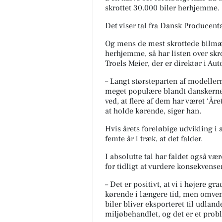
skrottet 30.000 biler herhjemme.
Det viser tal fra Dansk Producen
Og mens de mest skrottede bilmær
herhjemme, så har listen over skrot
Troels Meier, der er direktør i Au
– Langt størsteparten af modellerne
meget populære blandt danskerne 
ved, at flere af dem har været ‘Åre
at holde kørende, siger han.
Hvis årets foreløbige udvikling i a
femte år i træk, at det falder.
I absolutte tal har faldet også v
for tidligt at vurdere konsekvenser
– Det er positivt, at vi i højere g
kørende i længere tid, men omvend
biler bliver eksporteret til udland
miljøbehandlet, og det er et prob