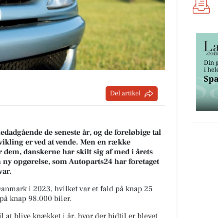
Del artikel
nedadgående de seneste år, og de foreløbige tal
dvikling er ved at vende. Men en række
r dem, danskerne har skilt sig af med i årets
n ny opgørelse, som Autoparts24 har foretaget
var.
Danmark i 2023, hvilket var et fald på knap 25
 på knap 98.000 biler.
l at blive knækket i år, hvor der hidtil er blevet