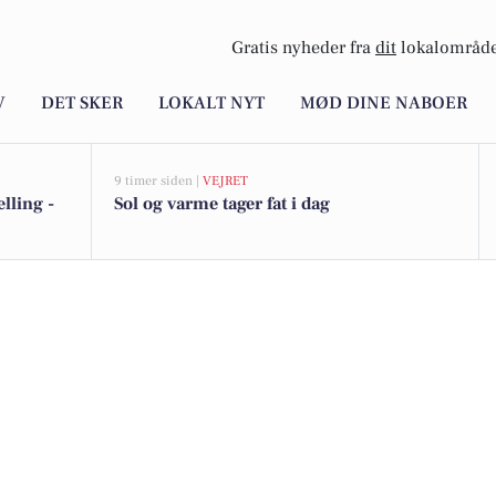
Gratis nyheder fra
dit
lokalområde
V
DET SKER
LOKALT NYT
MØD DINE NABOER
9 timer siden |
VEJRET
lling -
Sol og varme tager fat i dag