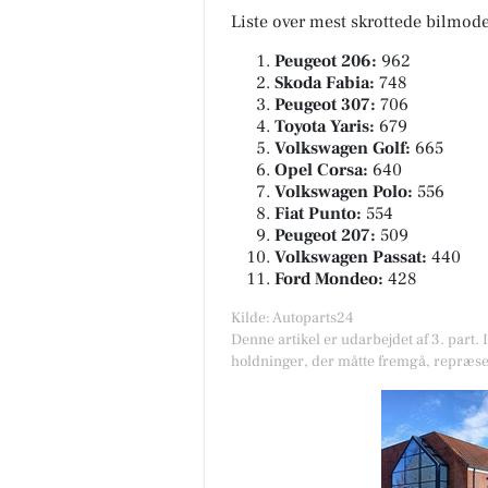
Liste over mest skrottede bilmode
Peugeot 206:
962
Skoda Fabia:
748
Peugeot 307:
706
Toyota Yaris:
679
Volkswagen Golf:
665
Opel Corsa:
640
Volkswagen Polo:
556
Fiat Punto:
554
Peugeot 207:
509
Volkswagen Passat:
440
Ford Mondeo:
428
Kilde: Autoparts24
Denne artikel er udarbejdet af 3. part. 
holdninger, der måtte fremgå, repræse