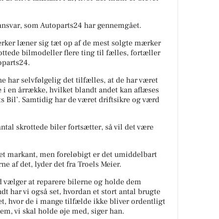
tansvar, som Autoparts24 har gennemgået.
ker læner sig tæt op af de mest solgte mærker
tede bilmodeller flere ting til fælles, fortæller
toparts24.
 har selvfølgelig det tilfælles, at de har været
i en årrække, hvilket blandt andet kan aflæses
ts Bil’. Samtidig har de været driftsikre og værd
ntal skrottede biler fortsætter, så vil det være
æret markant, men foreløbigt er det umiddelbart
ne af det, lyder det fra Troels Meier.
rad vælger at reparere bilerne og holde dem
t har vi også set, hvordan et stort antal brugte
et, hvor de i mange tilfælde ikke bliver ordentligt
lem, vi skal holde øje med, siger han.