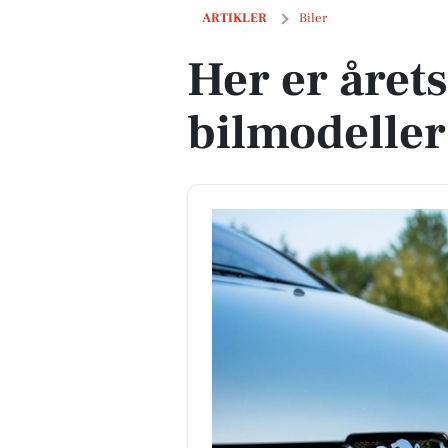
Her er årets mest skrottede bilmodell
ARTIKLER
Biler
Her er året
bilmodelle