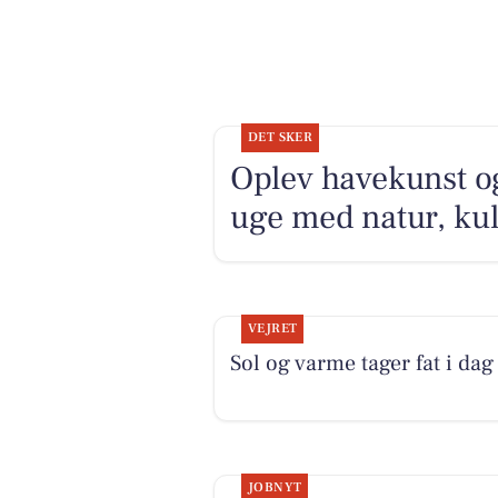
DET SKER
Oplev havekunst og
uge med natur, kul
VEJRET
Sol og varme tager fat i dag
JOBNYT