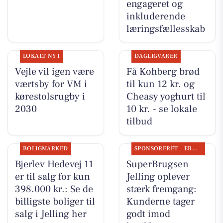
engageret og
inkluderende
læringsfællesskab
LOKALT NYT
DAGLIGVARER
Vejle vil igen være
Få Kohberg brød
værtsby for VM i
til kun 12 kr. og
kørestolsrugby i
Cheasy yoghurt til
2030
10 kr. - se lokale
tilbud
BOLIGMARKED
SPONSORERET
ERHVERV
Bjerlev Hedevej 11
SuperBrugsen
er til salg for kun
Jelling oplever
398.000 kr.: Se de
stærk fremgang:
billigste boliger til
Kunderne tager
salg i Jelling her
godt imod