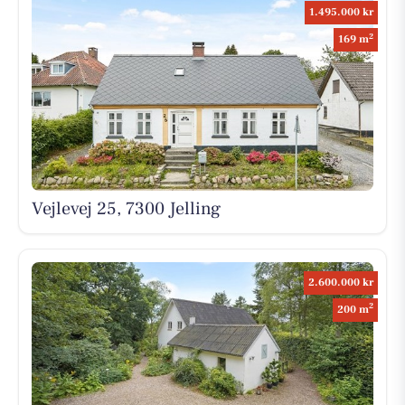
1.495.000 kr
2
169 m
Vejlevej 25, 7300 Jelling
2.600.000 kr
2
200 m