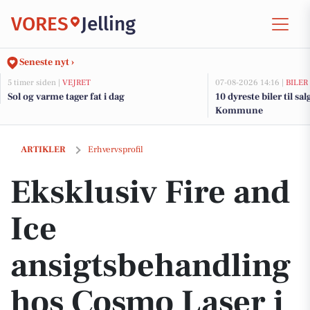
VORES
Jelling
Seneste nyt ›
5 timer siden |
VEJRET
07-08-2026 14:16 |
BILER
Sol og varme tager fat i dag
10 dyreste biler til sa
Kommune
Eksklusiv Fire and Ice ansigtsbehandling hos Cosmo Laser i Vejle
ARTIKLER
Erhvervsprofil
Eksklusiv Fire and
Ice
ansigtsbehandling
hos Cosmo Laser i