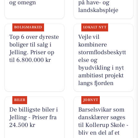
og omegn
på have- og
landskabspleje
BOLIGMARKED
LOKALT NYT
Top 6 over dyreste
Vejle vil
boliger til salg i
kombinere
Jelling. Priser op
stormflodsbeskytt
til 6.800.000 kr
else og
byudvikling i nyt
ambitiøst projekt
langs fjorden
BILER
JOBNYT
De billigste biler i
Barselsvikar som
Jelling - Priser fra
dansklærer søges
24.500 kr
til Kollerup Skole -
bliv en del af et