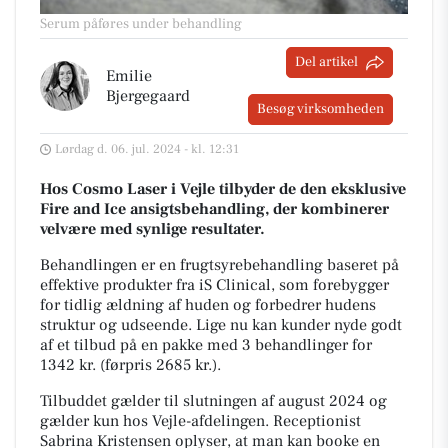
Serum påføres under behandling
Del artikel
Emilie
Bjergegaard
Besøg virksomheden
Lørdag d. 06. jul. 2024 - kl. 12:31
Hos Cosmo Laser i Vejle tilbyder de den eksklusive
Fire and Ice ansigtsbehandling, der kombinerer
velvære med synlige resultater.
Behandlingen er en frugtsyrebehandling baseret på
effektive produkter fra iS Clinical, som forebygger
for tidlig ældning af huden og forbedrer hudens
struktur og udseende. Lige nu kan kunder nyde godt
af et tilbud på en pakke med 3 behandlinger for
1342 kr. (førpris 2685 kr.).
Tilbuddet gælder til slutningen af august 2024 og
gælder kun hos Vejle-afdelingen. Receptionist
Sabrina Kristensen oplyser, at man kan booke en