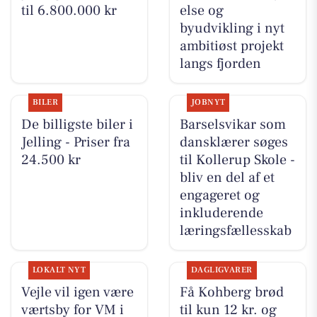
til 6.800.000 kr
else og
byudvikling i nyt
ambitiøst projekt
langs fjorden
BILER
JOBNYT
De billigste biler i
Barselsvikar som
Jelling - Priser fra
dansklærer søges
24.500 kr
til Kollerup Skole -
bliv en del af et
engageret og
inkluderende
læringsfællesskab
LOKALT NYT
DAGLIGVARER
Vejle vil igen være
Få Kohberg brød
værtsby for VM i
til kun 12 kr. og