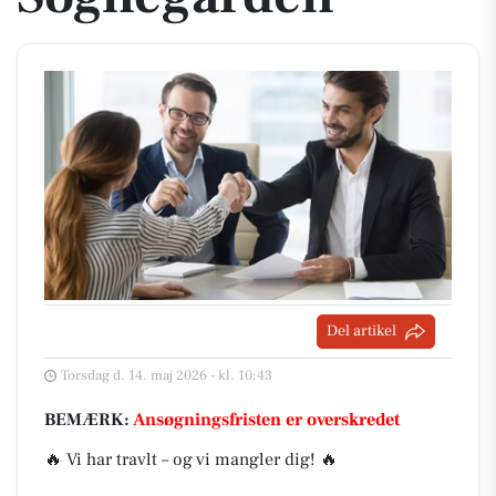
Del artikel
Torsdag d. 14. maj 2026 - kl. 10:43
BEMÆRK:
Ansøgningsfristen er overskredet
🔥 Vi har travlt – og vi mangler dig! 🔥