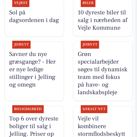
VEJRET
BILER
Sol på
10 dyreste biler til
dagsordenen i dag
salg i nærheden af
Vejle Kommune
JOBNYT
JOBNYT
Savner du nye
Grøn
græsgange? - Her
specialarbejder
er nye ledige
søges til dynamisk
stillinger i Jelling
team med fokus
og omegn
på have- og
landskabspleje
BOLIGMARKED
LOKALT NYT
Top 6 over dyreste
Vejle vil
boliger til salg i
kombinere
Jelling. Priser op
stormflodsbeskytt