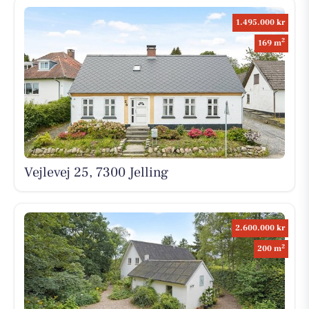
1.495.000 kr
2
169 m
Vejlevej 25, 7300 Jelling
2.600.000 kr
2
200 m