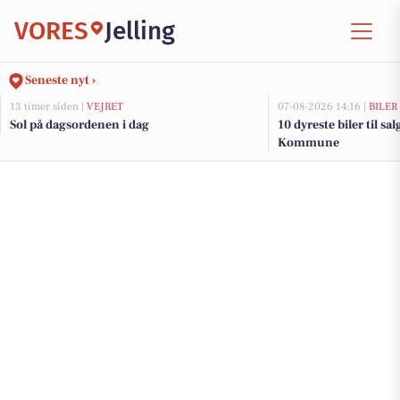
VORES
Jelling
Seneste nyt ›
13 timer siden |
VEJRET
07-08-2026 14:16 |
BILER
Sol på dagsordenen i dag
10 dyreste biler til sa
Kommune