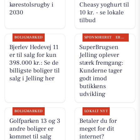
kørestolsrugby i
Cheasy yoghurt til
2030
10 kr. - se lokale
tilbud
BOLIGMARKED
SPONSORERET
ERHVERV
Bjerlev Hedevej 11
SuperBrugsen
er til salg for kun
Jelling oplever
398.000 kr.: Se de
stærk fremgang:
billigste boliger til
Kunderne tager
salg i Jelling her
godt imod
butikkens
udvikling
BOLIGMARKED
LOKALT NYT
Golfparken 13 og 3
Betaler du for
andre boliger er
meget for dit
kommet til salg
internet?