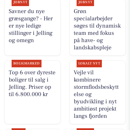
JOBNYT
JOBNYT
Savner du nye
Grøn
græsgange? - Her
specialarbejder
er nye ledige
søges til dynamisk
stillinger i Jelling
team med fokus
og omegn
på have- og
landskabspleje
BOLIGMARKED
LOKALT NYT
Top 6 over dyreste
Vejle vil
boliger til salg i
kombinere
Jelling. Priser op
stormflodsbeskytt
til 6.800.000 kr
else og
byudvikling i nyt
ambitiøst projekt
langs fjorden