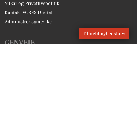
Vilkår og Privatlivspolitik
Kontakt VORES Digital
Administrer samtykke
Tilmeld nyhedsbrev
GENVEJE
Seneste nyt fra Jelling
Vores lokale erhverv
Kalenderen for Jelling
Fakta om Jelling
Erhvervsartikler
Vejle Kommune
Få en gratis salgsvurdering
Sponsoreret indhold