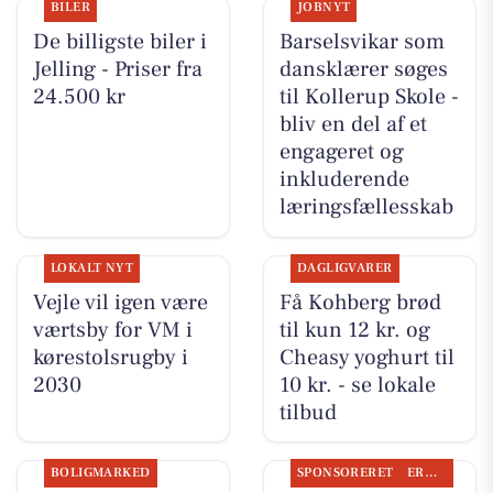
BILER
JOBNYT
De billigste biler i
Barselsvikar som
Jelling - Priser fra
dansklærer søges
24.500 kr
til Kollerup Skole -
bliv en del af et
engageret og
inkluderende
læringsfællesskab
LOKALT NYT
DAGLIGVARER
Vejle vil igen være
Få Kohberg brød
værtsby for VM i
til kun 12 kr. og
kørestolsrugby i
Cheasy yoghurt til
2030
10 kr. - se lokale
tilbud
BOLIGMARKED
SPONSORERET
ERHVERV