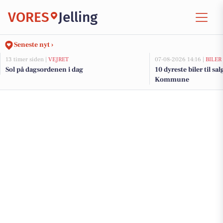
VORES
Jelling
Seneste nyt ›
13 timer siden |
VEJRET
07-08-2026 14:16 |
BILER
Sol på dagsordenen i dag
10 dyreste biler til sa
Kommune