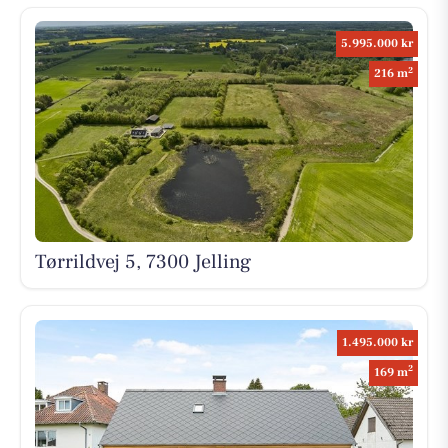
5.995.000 kr
2
216 m
Tørrildvej 5, 7300 Jelling
1.495.000 kr
2
169 m