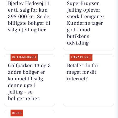
Bjerlev Hedevej 11
SuperBrugsen
er til salg for kun
Jelling oplever
398.000 kr.: Se de
stærk fremgang:
billigste boliger til
Kunderne tager
salg i Jelling her
godt imod
butikkens
udvikling
BOLIGMARKED
LOKALT NYT
Golfparken 13 og 3
Betaler du for
andre boliger er
meget for dit
kommet til salg
internet?
denne uge i
Jelling - se
boligerne her.
BILER