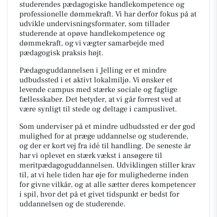
studerendes pædagogiske handlekompetence og
professionelle dømmekraft. Vi har derfor fokus på at
udvikle undervisningsformater, som tillader
studerende at opøve handlekompetence og
dømmekraft, og vi vægter samarbejde med
pædagogisk praksis højt.
Pædagoguddannelsen i Jelling er et mindre
udbudssted i et aktivt lokalmiljø. Vi ønsker et
levende campus med stærke sociale og faglige
fællesskaber. Det betyder, at vi går forrest ved at
være synligt til stede og deltage i campuslivet.
Som underviser på et mindre udbudssted er der god
mulighed for at præge uddannelse og studerende,
og der er kort vej fra idé til handling. De seneste år
har vi oplevet en stærk vækst i ansøgere til
meritpædagoguddannelsen. Udviklingen stiller krav
til, at vi hele tiden har øje for mulighederne inden
for givne vilkår, og at alle sætter deres kompetencer
i spil, hvor det på et givet tidspunkt er bedst for
uddannelsen og de studerende.